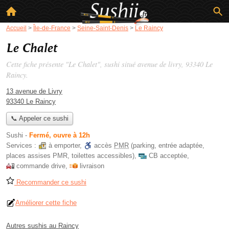
Accueil
>
Île-de-France
>
Seine-Saint-Denis
>
Le Raincy
Le Chalet
Cette fiche présente "Le Chalet", sushi situé
avenue de livry
, 93340 Le
Raincy.
13 avenue de Livry
93340 Le Raincy
📞 Appeler ce sushi
Sushi
-
Fermé, ouvre à 12h
Services :
à emporter
,
accès
PMR
(parking, entrée adaptée,
places assises PMR, toilettes accessibles)
,
CB acceptée
,
commande drive
,
livraison
Recommander ce sushi
Améliorer cette fiche
Autres sushis au Raincy