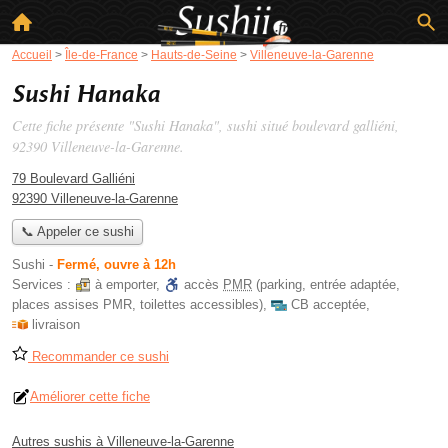
Accueil
>
Île-de-France
>
Hauts-de-Seine
>
Villeneuve-la-Garenne
Sushi Hanaka
Cette fiche présente "Sushi Hanaka", sushi situé
boulevard galliéni
,
92390 Villeneuve-la-Garenne.
79 Boulevard Galliéni
92390 Villeneuve-la-Garenne
📞 Appeler ce sushi
Sushi
-
Fermé, ouvre à 12h
Services :
à emporter
,
accès
PMR
(parking, entrée adaptée,
places assises PMR, toilettes accessibles)
,
CB acceptée
,
livraison
Recommander ce sushi
Améliorer cette fiche
Autres sushis à Villeneuve-la-Garenne