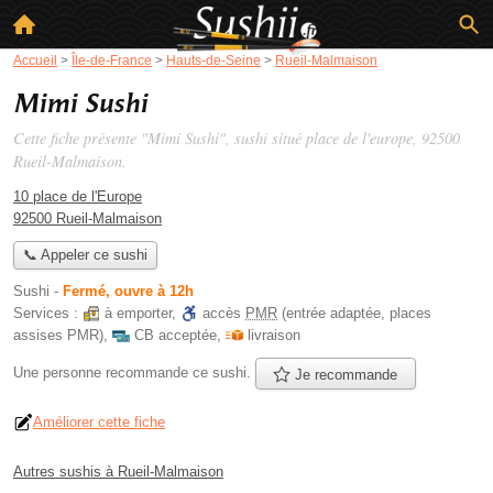
Accueil
>
Île-de-France
>
Hauts-de-Seine
>
Rueil-Malmaison
Mimi Sushi
Cette fiche présente "Mimi Sushi", sushi situé
place de l'europe
, 92500
Rueil-Malmaison.
10 place de l'Europe
92500 Rueil-Malmaison
📞 Appeler ce sushi
Sushi
-
Fermé, ouvre à 12h
Services :
à emporter
,
accès
PMR
(entrée adaptée, places
assises PMR)
,
CB acceptée
,
livraison
Une personne
recommande
ce sushi.
Je recommande
Améliorer cette fiche
Autres sushis à Rueil-Malmaison