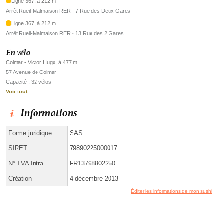
Ligne 367, à 212 m
Arrêt Rueil-Malmaison RER - 7 Rue des Deux Gares
Ligne 367, à 212 m
Arrêt Rueil-Malmaison RER - 13 Rue des 2 Gares
En vélo
Colmar - Victor Hugo, à 477 m
57 Avenue de Colmar
Capacité : 32 vélos
Voir tout
Informations
Forme juridique
SAS
SIRET
79890225000017
N° TVA Intra.
FR13798902250
Création
4 décembre 2013
Éditer les informations de mon sushi