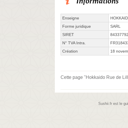
Informations
Enseigne
HOKKAI
Forme juridique
SARL
SIRET
8433779
N° TVA Intra.
FR31843
Création
18 novem
Cette page "Hokkaido Rue de Lille"
Sushii.fr est le gu