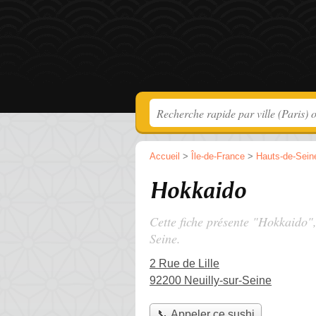
Accueil
>
Île-de-France
>
Hauts-de-Sein
Hokkaido
Cette fiche présente "Hokkaido",
Seine.
2 Rue de Lille
92200 Neuilly-sur-Seine
📞 Appeler ce sushi