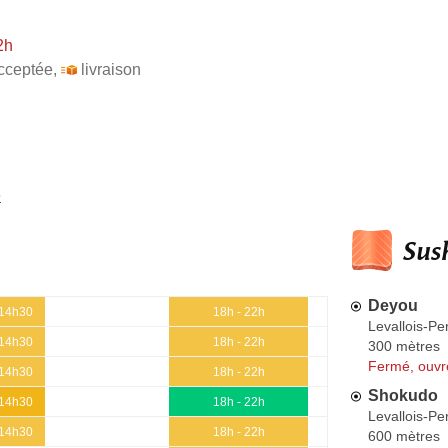
2h
cceptée
,
livraison
e
Sush
Deyou
 14h30
18h - 22h
Levallois-Pe
 14h30
18h - 22h
300 mètres
Fermé, ouvr
 14h30
18h - 22h
Shokudo
 14h30
18h - 22h
Levallois-Pe
 14h30
18h - 22h
600 mètres