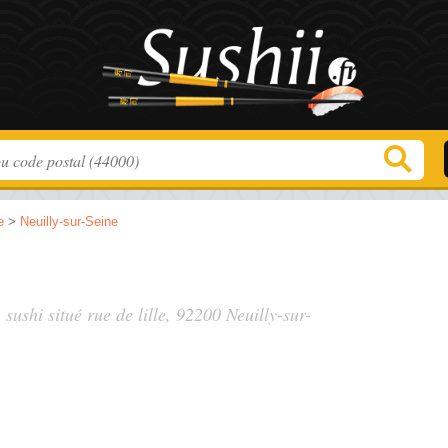
e
>
Neuilly-sur-Seine
 sushi situé
rue de lille
, 92200 Neuilly-sur-