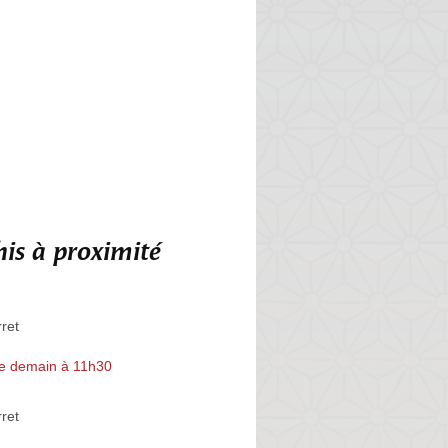
is à proximité
rret
e demain à 11h30
rret