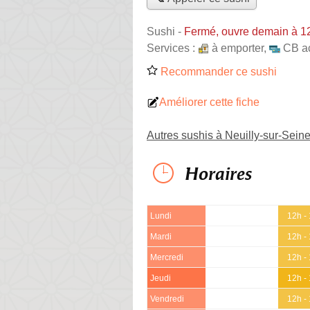
Sushi
-
Fermé, ouvre demain à 1
Services :
à emporter
,
CB a
Recommander ce sushi
Améliorer cette fiche
Autres sushis à Neuilly-sur-Sein
Horaires
Lundi
12h -
Mardi
12h -
Mercredi
12h -
Jeudi
12h -
Vendredi
12h -