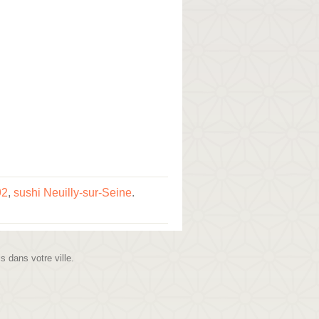
92
,
sushi Neuilly-sur-Seine
.
is dans votre ville.