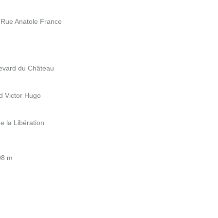
8 Rue Anatole France
ulevard du Château
rd Victor Hugo
e la Libération
198 m