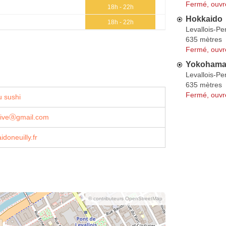
Fermé, ouvr
18h - 22h
Hokkaido
18h - 22h
Levallois-Pe
635 mètres
Fermé, ouvr
Yokoham
Levallois-Pe
635 mètres
Fermé, ouvr
 sushi
.liveⓐgmail.com
doneuilly.fr
© contributeurs OpenStreetMap