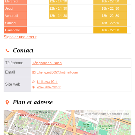
Mercredi
12h - 14h30
18h - 22h30
Jeudi
12h - 14h30
18h - 22h30
Vendredi
12h - 14h30
18h - 22h30
Samedi
18h - 22h30
Dimanche
18h - 22h30
Signaler une erreur
Contact
Téléphone
Téléphoner au sushi
Email
zheng.m2005ⓐhotmail.com
ishikawa-92.fr
Site web
www.ishikawa.fr
Plan et adresse
© contributeurs OpenStreetMap