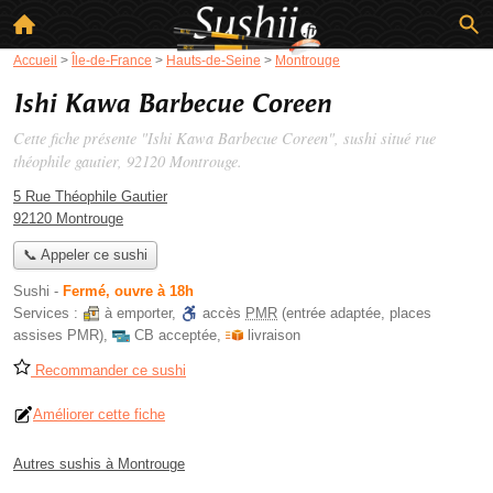
Accueil
>
Île-de-France
>
Hauts-de-Seine
>
Montrouge
Ishi Kawa Barbecue Coreen
Cette fiche présente "Ishi Kawa Barbecue Coreen", sushi situé
rue
théophile gautier
, 92120 Montrouge.
5 Rue Théophile Gautier
92120 Montrouge
📞 Appeler ce sushi
Sushi
-
Fermé, ouvre à 18h
Services :
à emporter
,
accès
PMR
(entrée adaptée, places
assises PMR)
,
CB acceptée
,
livraison
Recommander ce sushi
Améliorer cette fiche
Autres sushis à Montrouge