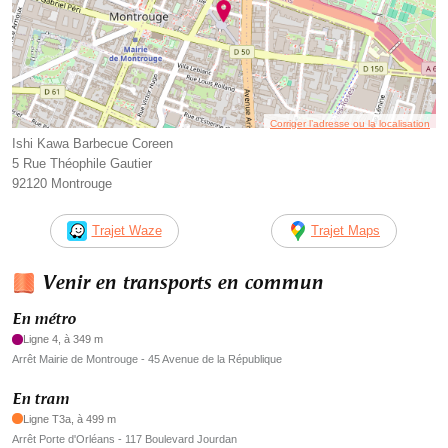
Corriger l’adresse ou la localisation
Ishi Kawa Barbecue Coreen
5 Rue Théophile Gautier
92120 Montrouge
Trajet Waze
Trajet Maps
Venir en transports en commun
En métro
Ligne 4, à 349 m
Arrêt Mairie de Montrouge - 45 Avenue de la République
En tram
Ligne T3a, à 499 m
Arrêt Porte d'Orléans - 117 Boulevard Jourdan