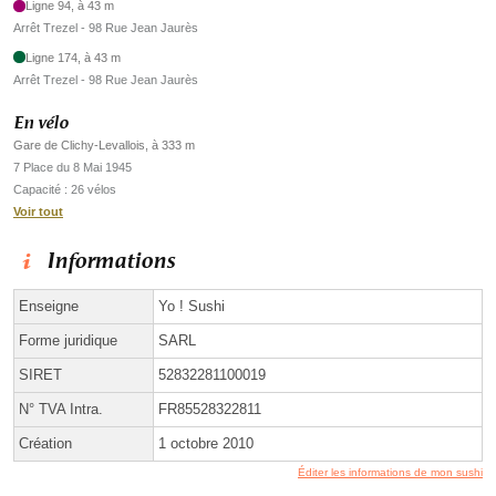
Ligne 94, à 43 m
Arrêt Trezel - 98 Rue Jean Jaurès
Ligne 174, à 43 m
Arrêt Trezel - 98 Rue Jean Jaurès
En vélo
Gare de Clichy-Levallois, à 333 m
7 Place du 8 Mai 1945
Capacité : 26 vélos
Voir tout
Informations
Enseigne
Yo ! Sushi
Forme juridique
SARL
SIRET
52832281100019
N° TVA Intra.
FR85528322811
Création
1 octobre 2010
Éditer les informations de mon sushi