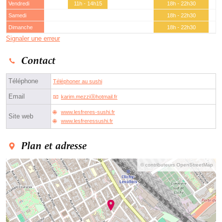
Vendredi
11h - 14h15
18h - 22h30
Samedi
18h - 22h30
Dimanche
18h - 22h30
Signaler une erreur
Contact
Téléphone
Téléphoner au sushi
Email
karim.mezziⓐhotmail.fr
www.lesfreres-sushi.fr
Site web
www.lesfreressushi.fr
Plan et adresse
© contributeurs OpenStreetMap