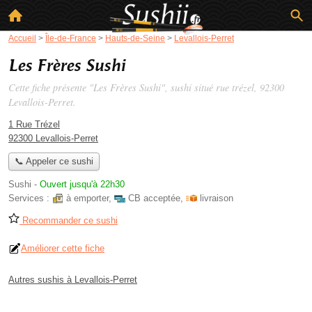
Accueil
>
Île-de-France
>
Hauts-de-Seine
>
Levallois-Perret
Les Frères Sushi
Cette fiche présente "Les Frères Sushi", sushi situé
rue trézel
, 92300
Levallois-Perret.
1 Rue Trézel
92300 Levallois-Perret
📞 Appeler ce sushi
Sushi
-
Ouvert jusqu'à 22h30
Services :
à emporter
,
CB acceptée
,
livraison
Recommander ce sushi
Améliorer cette fiche
Autres sushis à Levallois-Perret