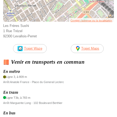
Corriger l’adresse ou la localisation
Les Frères Sushi
1 Rue Trézel
92300 Levallois-Perret
Trajet Waze
Trajet Maps
Venir en transports en commun
En métro
Ligne 3, à 809 m
Arrêt Anatole France - Place du General Leclerc
En tram
Ligne T3b, à 783 m
Arrêt Marguerite Long - 102 Boulevard Berthier
En bus