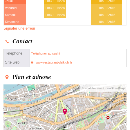
Jeudi
11h30 - 14h30
18h - 22h15
Vendredi
11h30 - 14h30
18h - 22h15
Samedi
11h30 - 14h30
18h - 22h15
Dimanche
18h - 22h15
Signaler une erreur
Contact
Téléphone
Téléphoner au sushi
Site web
www.restaurant-daikichi.fr
Plan et adresse
© contributeurs OpenStreetMap