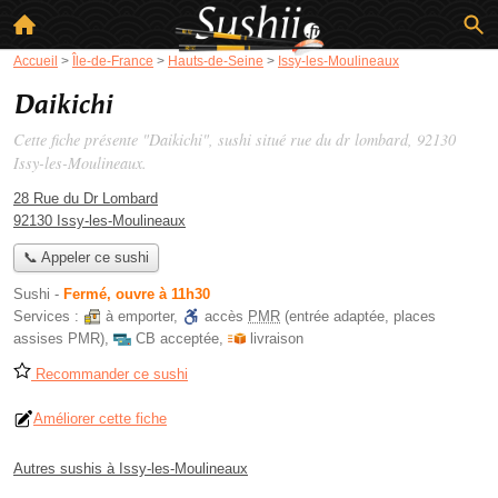
Accueil
>
Île-de-France
>
Hauts-de-Seine
>
Issy-les-Moulineaux
Daikichi
Cette fiche présente "Daikichi", sushi situé
rue du dr lombard
, 92130
Issy-les-Moulineaux.
28 Rue du Dr Lombard
92130 Issy-les-Moulineaux
📞 Appeler ce sushi
Sushi
-
Fermé, ouvre à 11h30
Services :
à emporter
,
accès
PMR
(entrée adaptée, places
assises PMR)
,
CB acceptée
,
livraison
Recommander ce sushi
Améliorer cette fiche
Autres sushis à Issy-les-Moulineaux