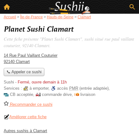
Accueil
>
Île-de-France
>
Hauts-de-Seine
>
Clamart
Planet Sushi Clamart
Cette fiche présente "Planet Sushi Clamart", sushi situé
rue paul vaillant
couturier
, 92140 Clamart.
14 Rue Paul Vaillant Couturier
92140 Clamart
📞 Appeler ce sushi
Sushi
-
Fermé, ouvre demain à 11h
Services :
à emporter
,
accès
PMR
(entrée adaptée)
,
CB acceptée
,
commande drive
,
livraison
Recommander ce sushi
Améliorer cette fiche
Autres sushis à Clamart