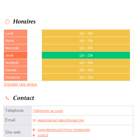
Horaires
Lundi
11h - 23h
Mardi
11h - 23h
Mercredi
11h - 23h
Jeudi
11h - 23h
Vendredi
11h - 23h
Samedi
11h - 23h
Dimanche
11h - 23h
Signaler une erreur
Contact
Téléphone
Téléphoner au sushi
Email
planetclamart.julienⓐgmail.com
www.planetsushi.fr/nos-restaurants
Site web
sushi.fr