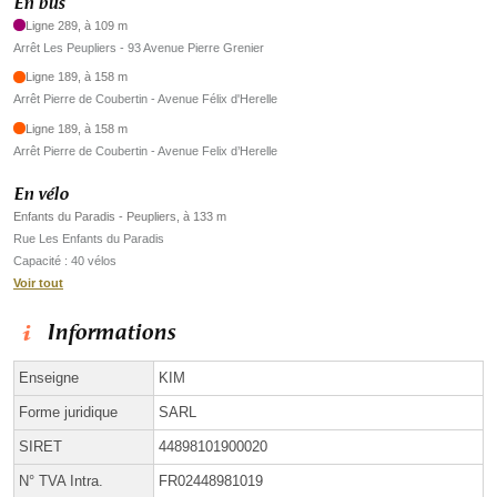
En bus
Ligne 289, à 109 m
Arrêt Les Peupliers - 93 Avenue Pierre Grenier
Ligne 189, à 158 m
Arrêt Pierre de Coubertin - Avenue Félix d'Herelle
Ligne 189, à 158 m
Arrêt Pierre de Coubertin - Avenue Felix d’Herelle
En vélo
Enfants du Paradis - Peupliers, à 133 m
Rue Les Enfants du Paradis
Capacité : 40 vélos
Voir tout
Informations
Enseigne
KIM
Forme juridique
SARL
SIRET
44898101900020
N° TVA Intra.
FR02448981019