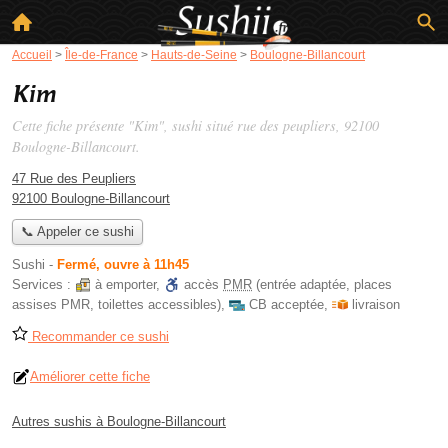
Accueil
>
Île-de-France
>
Hauts-de-Seine
>
Boulogne-Billancourt
Kim
Cette fiche présente "Kim", sushi situé
rue des peupliers
, 92100
Boulogne-Billancourt.
47 Rue des Peupliers
92100 Boulogne-Billancourt
📞 Appeler ce sushi
Sushi
-
Fermé, ouvre à 11h45
Services :
à emporter
,
accès
PMR
(entrée adaptée, places
assises PMR, toilettes accessibles)
,
CB acceptée
,
livraison
Recommander ce sushi
Améliorer cette fiche
Autres sushis à Boulogne-Billancourt