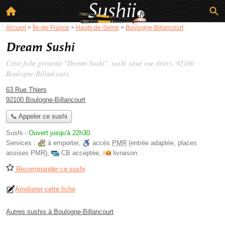
Accueil
>
Île-de-France
>
Hauts-de-Seine
>
Boulogne-Billancourt
Dream Sushi
Cette fiche présente "Dream Sushi", sushi situé
rue thiers
, 92100
Boulogne-Billancourt.
63 Rue Thiers
92100 Boulogne-Billancourt
📞 Appeler ce sushi
Sushi
-
Ouvert jusqu'à 22h30
Services :
à emporter
,
accès
PMR
(entrée adaptée, places
assises PMR)
,
CB acceptée
,
livraison
Recommander ce sushi
Améliorer cette fiche
Autres sushis à Boulogne-Billancourt