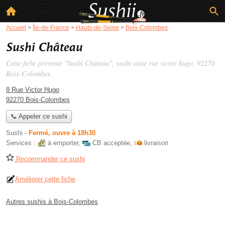
Accueil
>
Île-de-France
>
Hauts-de-Seine
>
Bois-Colombes
Sushi Château
Cette fiche présente "Sushi Château", sushi situé
rue victor hugo
, 92270
Bois-Colombes.
8 Rue Victor Hugo
92270 Bois-Colombes
📞 Appeler ce sushi
Sushi
-
Fermé, ouvre à 18h30
Services :
à emporter
,
CB acceptée
,
livraison
Recommander ce sushi
Améliorer cette fiche
Autres sushis à Bois-Colombes