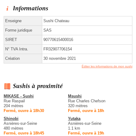
Informations
Enseigne
Sushi Chateau
Forme juridique
SAS
SIRET
90770615400016
N° TVA Intra.
FR32907706154
Création
30 novembre 2021
Éditer les informations de mon sushi
Sushis à proximité
MIKASE - Sushi
Msushi
Rue Raspail
Rue Charles Chefson
204 mètres
320 mètres
Fermé, ouvre à 18h30
Fermé, ouvre à 18h
Shinobi
Yutaka
Asnières-sur-Seine
Asnières-sur-Seine
480 mètres
1.1 km
Fermé, ouvre à 18h45
Fermé, ouvre à 19h