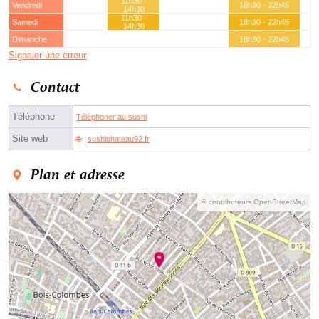
11h30 -
Vendredi
18h30 - 22h45
14h30
11h30 -
Samedi
18h30 - 22h45
14h30
Dimanche
18h30 - 22h45
Signaler une erreur
Contact
Téléphone
Téléphoner au sushi
Site web
sushichateau92.fr
Plan et adresse
© contributeurs OpenStreetMap