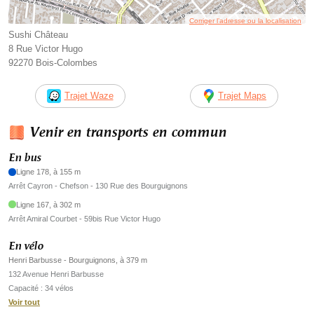
Corriger l’adresse ou la localisation
Sushi Château
8 Rue Victor Hugo
92270 Bois-Colombes
Trajet Waze
Trajet Maps
Venir en transports en commun
En bus
Ligne 178, à 155 m
Arrêt Cayron - Chefson - 130 Rue des Bourguignons
Ligne 167, à 302 m
Arrêt Amiral Courbet - 59bis Rue Victor Hugo
En vélo
Henri Barbusse - Bourguignons, à 379 m
132 Avenue Henri Barbusse
Capacité : 34 vélos
Voir tout