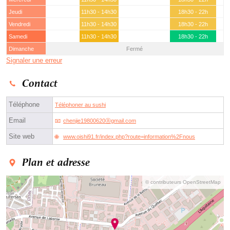
Jeudi
11h30 - 14h30
18h30 - 22h
Vendredi
11h30 - 14h30
18h30 - 22h
Samedi
11h30 - 14h30
18h30 - 22h
Dimanche
Fermé
Signaler une erreur
Contact
Téléphone
Téléphoner au sushi
Email
chenjie19800620ⓐgmail.com
Site web
www.oishi91.fr/index.php?route=information%2Fnous
Plan et adresse
© contributeurs OpenStreetMap