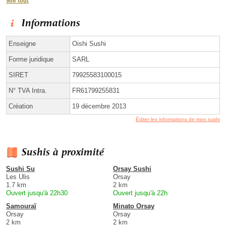
Voir tout
Informations
Enseigne
Oishi Sushi
Forme juridique
SARL
SIRET
79925583100015
N° TVA Intra.
FR61799255831
Création
19 décembre 2013
Éditer les informations de mon sushi
Sushis à proximité
Sushi Su
Orsay Sushi
Les Ulis
Orsay
1.7 km
2 km
Ouvert jusqu'à 22h30
Ouvert jusqu'à 22h
Samouraï
Minato Orsay
Orsay
Orsay
2 km
2 km