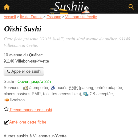
Accueil
>
Île-de-France
>
Essonne
>
Villebon-sur-Yvette
Oïshi Sushi
Cette fiche présente "Oïshi Sushi", sushi situé
avenue du québec
, 91140
Villebon-sur-Yvette.
10 avenue du Québec
91140 Villebon-sur-Yvette
📞 Appeler ce sushi
Sushi
-
Ouvert jusqu'à 22h
Services :
à emporter
,
accès
PMR
(parking, entrée adaptée,
places assises PMR, toilettes accessibles)
,
CB acceptée
,
livraison
Recommander ce sushi
Améliorer cette fiche
Autres sushis à Villebon-sur-Yvette