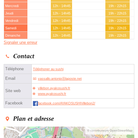
Mercredi
12h - 14h45
19h - 22h15
Jeudi
12h - 14h45
19h - 22h15
Vendredi
12h - 14h45
19h - 22h15
Samedi
12h - 14h45
19h - 22h15
Dimanche
12h - 14h45
19h - 22h15
Signaler une erreur
Contact
Téléphone
Téléphoner au sushi
Email
vassallo.antonioⓐlaposte.net
villebon.ayakosushi.fr
Site web
www.ayakosushi.fr
Facebook
facebook.com/AYAKOSUSHIVillebon2/
Plan et adresse
© contributeurs OpenStreetMap