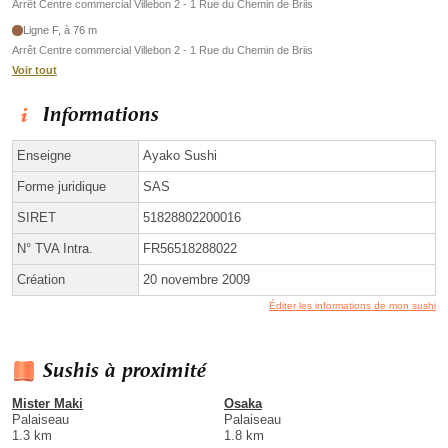
Arrêt Centre commercial Villebon 2 - 1 Rue du Chemin de Briis
Ligne F, à 76 m
Arrêt Centre commercial Villebon 2 - 1 Rue du Chemin de Briis
Voir tout
Informations
Enseigne
Ayako Sushi
Forme juridique
SAS
SIRET
51828802200016
N° TVA Intra.
FR56518288022
Création
20 novembre 2009
Éditer les informations de mon sushi
Sushis à proximité
Mister Maki
Osaka
Palaiseau
Palaiseau
1.3 km
1.8 km