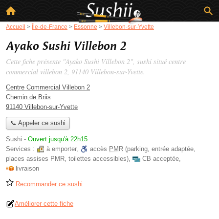
Accueil
>
Île-de-France
>
Essonne
>
Villebon-sur-Yvette
Ayako Sushi Villebon 2
Cette fiche présente "Ayako Sushi Villebon 2", sushi situé
centre
commercial villebon 2
, 91140 Villebon-sur-Yvette.
Centre Commercial Villebon 2
Chemin de Briis
91140 Villebon-sur-Yvette
📞 Appeler ce sushi
Sushi
-
Ouvert jusqu'à 22h15
Services :
à emporter
,
accès
PMR
(parking, entrée adaptée,
places assises PMR, toilettes accessibles)
,
CB acceptée
,
livraison
Recommander ce sushi
Améliorer cette fiche