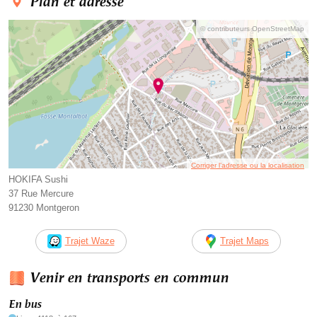
Plan et adresse
© contributeurs OpenStreetMap
Corriger l’adresse ou la localisation
HOKIFA Sushi
37 Rue Mercure
91230 Montgeron
Trajet Waze
Trajet Maps
Venir en transports en commun
En bus