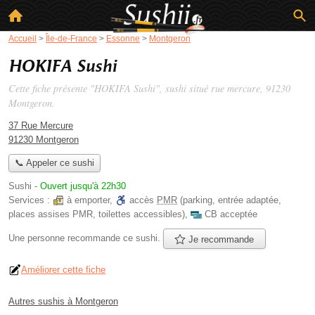
Accueil
>
Île-de-France
>
Essonne
>
Montgeron
HOKIFA Sushi
Cette fiche présente "HOKIFA Sushi", sushi situé
rue mercure
, 91230
Montgeron.
37 Rue Mercure
91230 Montgeron
📞 Appeler ce sushi
Sushi
-
Ouvert jusqu'à 22h30
Services :
à emporter
,
accès
PMR
(parking, entrée adaptée,
places assises PMR, toilettes accessibles)
,
CB acceptée
Une personne
recommande
ce sushi.
Je recommande
Améliorer cette fiche
Autres sushis à Montgeron