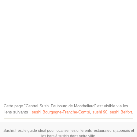
Cette page "Central Sushi Faubourg de Montbeliard" est visible via les
liens suivants :
sushi Bourgogne-Franche-Comté
,
sushi 90
,
sushi Belfort
.
Sushii.fr est le guide idéal pour localiser les différents restaurateurs japonais et
les bars à sushis dans votre ville.