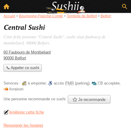
Accueil
>
Bourgogne-Franche-Comté
>
Territoire de Belfort
>
Belfort
Central Sushi
Cette fiche présente "Central Sushi", sushi situé
faubourg de
montbeliard
, 90000 Belfort.
60 Faubourg de Montbeliard
90000 Belfort
📞 Appeler ce sushi
Services :
à emporter
,
accès
PMR
(parking)
,
CB acceptée
,
livraison
Une personne
recommande
ce sushi.
Je recommande
Améliorer cette fiche
Renseigner les horaires