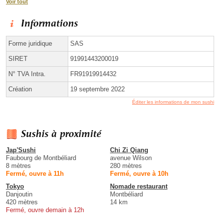
Voir tout
Informations
Forme juridique
SAS
SIRET
91991443200019
N° TVA Intra.
FR91919914432
Création
19 septembre 2022
Éditer les informations de mon sushi
Sushis à proximité
Jap'Sushi
Chi Zi Qiang
Faubourg de Montbéliard
avenue Wilson
8 mètres
280 mètres
Fermé, ouvre à 11h
Fermé, ouvre à 10h
Tokyo
Nomade restaurant
Danjoutin
Montbéliard
420 mètres
14 km
Fermé, ouvre demain à 12h