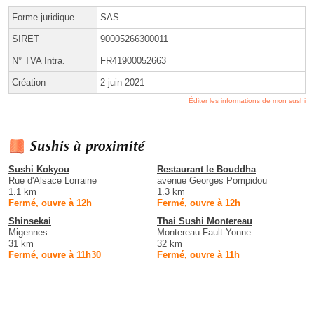
Forme juridique
SAS
SIRET
90005266300011
N° TVA Intra.
FR41900052663
Création
2 juin 2021
Éditer les informations de mon sushi
Sushis à proximité
Sushi Kokyou
Restaurant le Bouddha
Rue d'Alsace Lorraine
avenue Georges Pompidou
1.1 km
1.3 km
Fermé, ouvre à 12h
Fermé, ouvre à 12h
Shinsekai
Thai Sushi Montereau
Migennes
Montereau-Fault-Yonne
31 km
32 km
Fermé, ouvre à 11h30
Fermé, ouvre à 11h