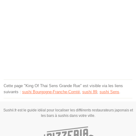
Cette page "King Of Thai Sens Grande Rue" est visible via les liens
suivants :
sushi Bourgogne-Franche-Comté
,
sushi 89
,
sushi Sens
.
Sushii.fr est le guide idéal pour localiser les différents restaurateurs japonais et
les bars à sushis dans votre ville.