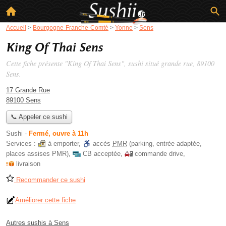
Accueil
>
Bourgogne-Franche-Comté
>
Yonne
>
Sens
King Of Thai Sens
Cette fiche présente "King Of Thai Sens", sushi situé
grande rue
, 89100
Sens.
17 Grande Rue
89100 Sens
📞 Appeler ce sushi
Sushi
-
Fermé, ouvre à 11h
Services :
à emporter
,
accès
PMR
(parking, entrée adaptée,
places assises PMR)
,
CB acceptée
,
commande drive
,
livraison
Recommander ce sushi
Améliorer cette fiche
Autres sushis à Sens