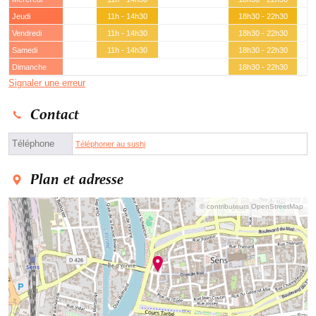
Jeudi
11h - 14h30
18h30 - 22h30
Vendredi
11h - 14h30
18h30 - 22h30
Samedi
11h - 14h30
18h30 - 22h30
Dimanche
18h30 - 22h30
Signaler une erreur
Contact
Téléphone
Téléphoner au sushi
Plan et adresse
© contributeurs OpenStreetMap