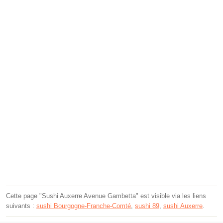
Cette page "Sushi Auxerre Avenue Gambetta" est visible via les liens
suivants :
sushi Bourgogne-Franche-Comté
,
sushi 89
,
sushi Auxerre
.