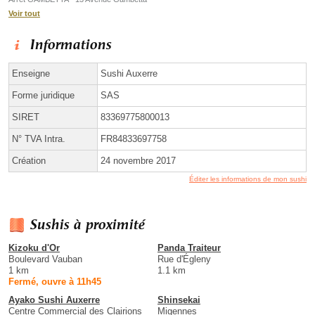
Voir tout
Informations
Enseigne
Sushi Auxerre
Forme juridique
SAS
SIRET
83369775800013
N° TVA Intra.
FR84833697758
Création
24 novembre 2017
Éditer les informations de mon sushi
Sushis à proximité
Kizoku d'Or
Panda Traiteur
Boulevard Vauban
Rue d'Égleny
1 km
1.1 km
Fermé, ouvre à 11h45
Ayako Sushi Auxerre
Shinsekai
Centre Commercial des Clairions
Migennes