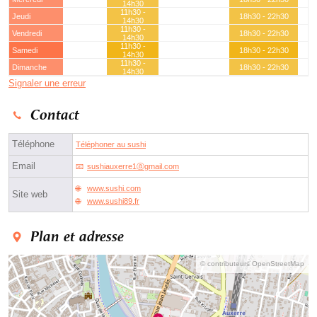
14h30
11h30 -
Jeudi
18h30 - 22h30
14h30
11h30 -
Vendredi
18h30 - 22h30
14h30
11h30 -
Samedi
18h30 - 22h30
14h30
11h30 -
Dimanche
18h30 - 22h30
14h30
Signaler une erreur
Contact
Téléphone
Téléphoner au sushi
Email
sushiauxerre1ⓐgmail.com
www.sushi.com
Site web
www.sushi89.fr
Plan et adresse
© contributeurs OpenStreetMap