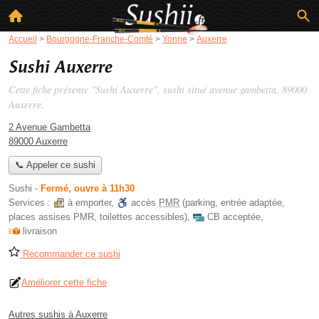
Accueil
>
Bourgogne-Franche-Comté
>
Yonne
>
Auxerre
Sushi Auxerre
Cette fiche présente "Sushi Auxerre", sushi situé
avenue gambetta
, 89000
Auxerre.
2 Avenue Gambetta
89000 Auxerre
📞 Appeler ce sushi
Sushi
-
Fermé, ouvre à 11h30
Services :
à emporter
,
accès
PMR
(parking, entrée adaptée,
places assises PMR, toilettes accessibles)
,
CB acceptée
,
livraison
Recommander ce sushi
Améliorer cette fiche
Autres sushis à Auxerre