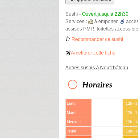
Sushi
-
Ouvert jusqu'à 22h30
Services :
à emporter
,
accè
assises PMR, toilettes accessible
Recommander ce sushi
Améliorer cette fiche
Autres sushis à Neufchâteau
Horaires
Lundi
12h - 
Mardi
12h - 
Mercredi
12h - 
Jeudi
12h - 