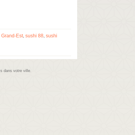
 Grand-Est
,
sushi 88
,
sushi
is dans votre ville.