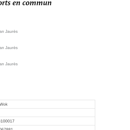
ports en commun
ean Jaurès
ean Jaurès
ean Jaurès
 Wok
8100017
067881