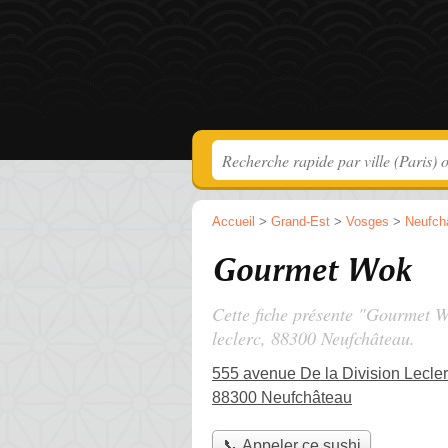
Accueil
>
Grand-Est
>
Vosges
>
Neufch
Gourmet Wok
Cette fiche présente "Gourmet W
leclerc
, 88300 Neufchâteau.
555 avenue De la Division Lecle
88300 Neufchâteau
📞 Appeler ce sushi