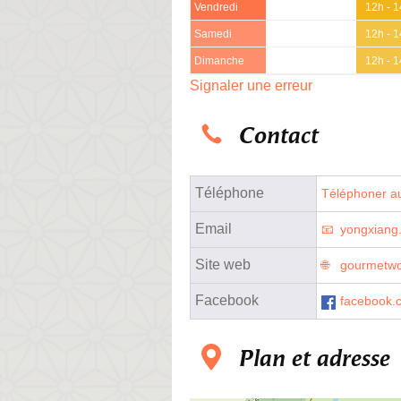
Vendredi
12h - 
Samedi
12h - 
Dimanche
12h - 
Signaler une erreur
Contact
Téléphone
Téléphoner au
Email
yongxiang.
Site web
gourmetwo
Facebook
facebook.
Plan et adresse