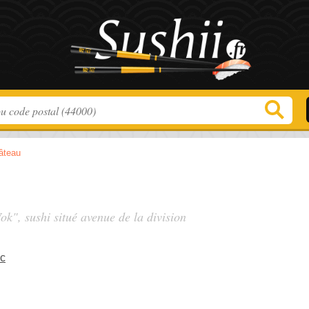
âteau
ok", sushi situé
avenue de la division
rc