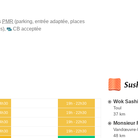
s
PMR
(parking, entrée adaptée, places
s)
,
CB acceptée
Sush
Wok Sash
14h30
19h - 22h30
Toul
14h30
19h - 22h30
37 km
14h30
19h - 22h30
Monsieur 
Vandœuvre-
14h30
19h - 22h30
48 km