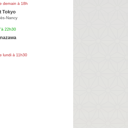
e demain à 18h
t Tokyo
lès-Nancy
u'à 22h30
anazawa
e lundi à 11h30