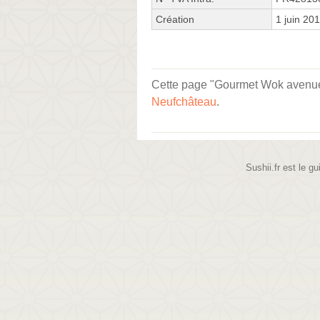
Création
1 juin 20
Cette page "Gourmet Wok avenue De
Neufchâteau
.
Sushii.fr est le gu