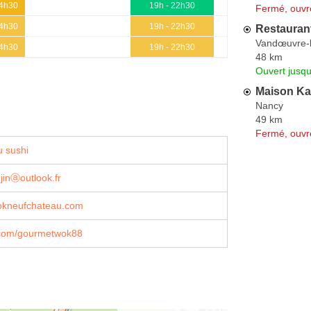
14h30
19h - 22h30
Fermé, ouvr
14h30
19h - 22h30
Restauran
Vandœuvre-
14h30
19h - 22h30
48 km
Ouvert jusq
Maison K
Nancy
49 km
Fermé, ouvr
 sushi
jinⓐoutlook.fr
kneufchateau.com
com/gourmetwok88