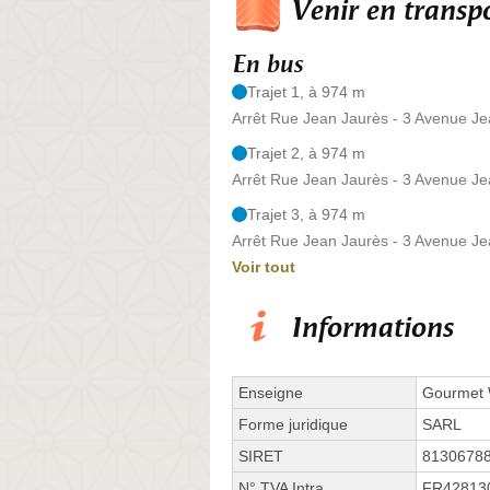
Venir en trans
En bus
Trajet 1, à 974 m
Arrêt Rue Jean Jaurès - 3 Avenue J
Trajet 2, à 974 m
Arrêt Rue Jean Jaurès - 3 Avenue J
Trajet 3, à 974 m
Arrêt Rue Jean Jaurès - 3 Avenue J
Voir tout
Informations
Enseigne
Gourmet
Forme juridique
SARL
SIRET
8130678
N° TVA Intra.
FR42813