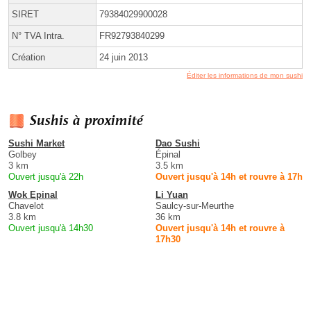
SIRET
79384029900028
N° TVA Intra.
FR92793840299
Création
24 juin 2013
Éditer les informations de mon sushi
Sushis à proximité
Sushi Market
Dao Sushi
Golbey
Épinal
3 km
3.5 km
Ouvert jusqu'à 22h
Ouvert jusqu'à 14h et rouvre à 17h
Wok Epinal
Li Yuan
Chavelot
Saulcy-sur-Meurthe
3.8 km
36 km
Ouvert jusqu'à 14h30
Ouvert jusqu'à 14h et rouvre à
17h30