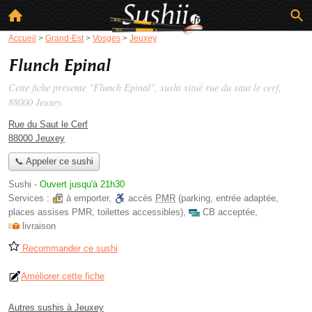
Accueil
>
Grand-Est
>
Vosges
>
Jeuxey
Flunch Epinal
Cette fiche présente "Flunch Epinal", sushi situé
rue du saut le cerf
,
88000 Jeuxey.
Rue du Saut le Cerf
88000 Jeuxey
📞 Appeler ce sushi
Sushi
-
Ouvert jusqu'à 21h30
Services :
à emporter
,
accès
PMR
(parking, entrée adaptée,
places assises PMR, toilettes accessibles)
,
CB acceptée
,
livraison
Recommander ce sushi
Améliorer cette fiche
Autres sushis à Jeuxey