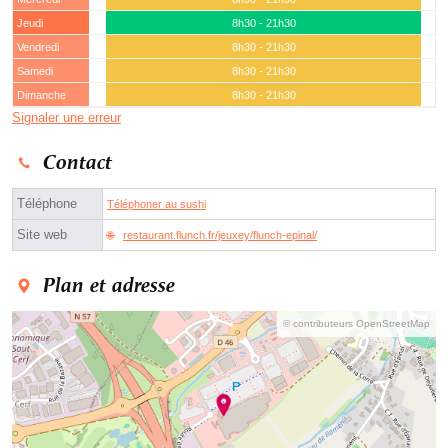
Jeudi
8h30 - 21h30
Vendredi
8h30 - 21h30
Samedi
8h30 - 21h30
Dimanche
8h30 - 21h30
Signaler une erreur
Contact
Téléphone
Téléphoner au sushi
Site web
restaurant.flunch.fr/jeuxey/flunch-epinal/
Plan et adresse
© contributeurs OpenStreetMap