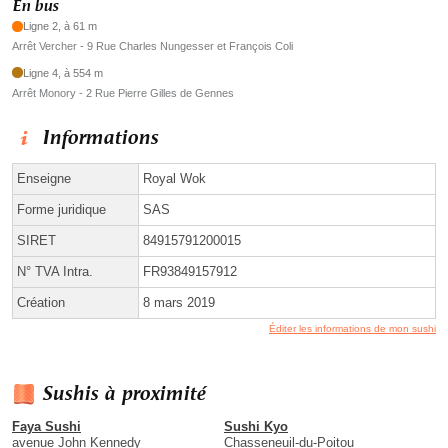
En bus
Ligne 2, à 61 m
Arrêt Vercher - 9 Rue Charles Nungesser et François Coli
Ligne 4, à 554 m
Arrêt Monory - 2 Rue Pierre Gilles de Gennes
Informations
Enseigne
Royal Wok
Forme juridique
SAS
SIRET
84915791200015
N° TVA Intra.
FR93849157912
Création
8 mars 2019
Éditer les informations de mon sushi
Sushis à proximité
Faya Sushi
Sushi Kyo
avenue John Kennedy
Chasseneuil-du-Poitou