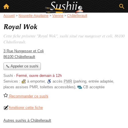
Accueil
>
Nouvelle-Aquitaine
>
Vienne
>
Châtellerault
Royal Wok
Cette fiche présente "Royal Wok", sushi situé
rue nungesser et coli
, 86100
Châtellerault.
3 Rue Nungesser et Coli
86100 Châtellerault
📞 Appeler ce sushi
Sushi
-
Fermé, ouvre demain à 12h
Services :
à emporter
,
accès
PMR
(parking, entrée adaptée,
places assises PMR, toilettes accessibles)
,
CB acceptée
Recommander ce sushi
Améliorer cette fiche
Autres sushis à Châtellerault