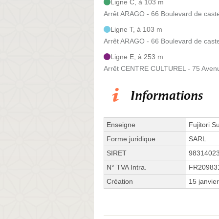
Ligne C, à 103 m
Arrêt ARAGO - 66 Boulevard de cast
Ligne T, à 103 m
Arrêt ARAGO - 66 Boulevard de cast
Ligne E, à 253 m
Arrêt CENTRE CULTUREL - 75 Avenu
Informations
Enseigne
Fujitori 
Forme juridique
SARL
SIRET
9831402
N° TVA Intra.
FR20983
Création
15 janvie