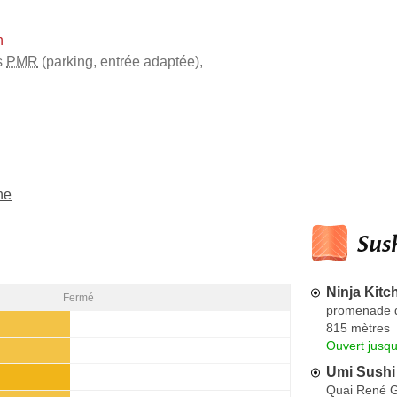
h
s
PMR
(parking, entrée adaptée)
,
ne
Sush
Ninja Kitc
Fermé
promenade d
815 mètres
Ouvert jusqu
Umi Sushi
Quai René 