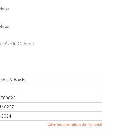
elnau
elnau
e Alcide Gabaret
Sushis & Bowls
3700022
140237
r 2024
Éditer les informations de mon sushi