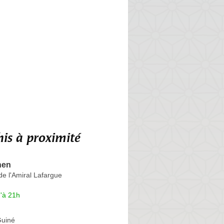
is à proximité
hen
e l'Amiral Lafargue
'à 21h
Guiné