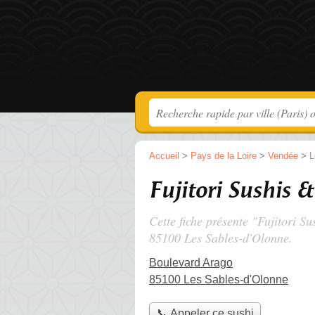
Accueil
>
Pays de la Loire
>
Vendée
>
L
Fujitori Sushis 
Cette fiche présente "Fujitori S
85100 Les Sables-d'Olonne.
Boulevard Arago
85100 Les Sables-d'Olonne
📞 Appeler ce sushi