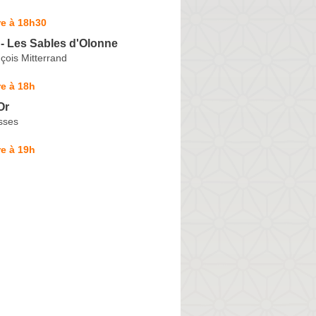
re à 18h30
- Les Sables d'Olonne
çois Mitterrand
e à 18h
Or
sses
e à 19h