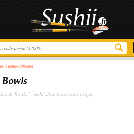
es Sables-d'Olonne
& Bowls
ushis & Bowls", sushi situé
boulevard arago
,