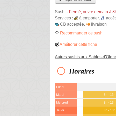
Sushi
-
Fermé, ouvre demain à 8
Services :
à emporter
,
accè
CB acceptée
,
livraison
Recommander ce sushi
Améliorer cette fiche
Autres sushis aux Sables-d'Olon
Horaires
Lundi
Mardi
8h - 13h
Mercredi
8h - 13h
Jeudi
8h - 13h