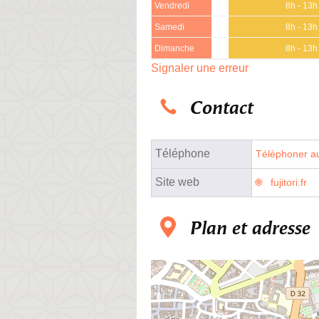
Vendredi
8h - 13h
Samedi
8h - 13h
Dimanche
8h - 13h
Signaler une erreur
Contact
Téléphone
Téléphoner au
Site web
fujitori.fr
Plan et adresse