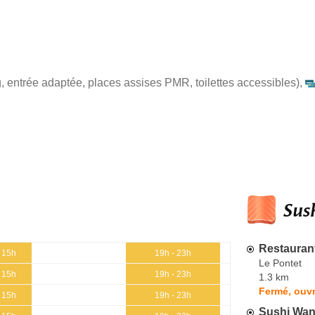
, entrée adaptée, places assises PMR, toilettes accessibles)
,
Sush
Restauran
- 15h
19h - 23h
Le Pontet
- 15h
19h - 23h
1.3 km
Fermé, ouvr
- 15h
19h - 23h
Sushi Wa