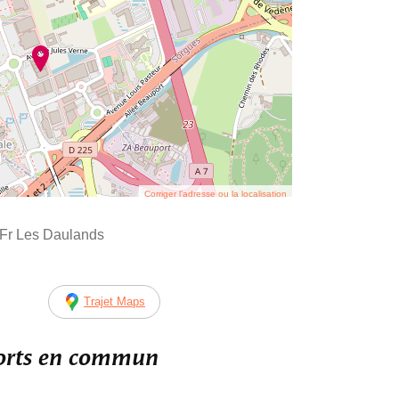
Corriger l’adresse ou la localisation
Fr Les Daulands
Trajet Maps
ports en commun