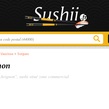
>
Vaucluse
>
Sorgues
non
 Avignon", sushi situé
zone commercial