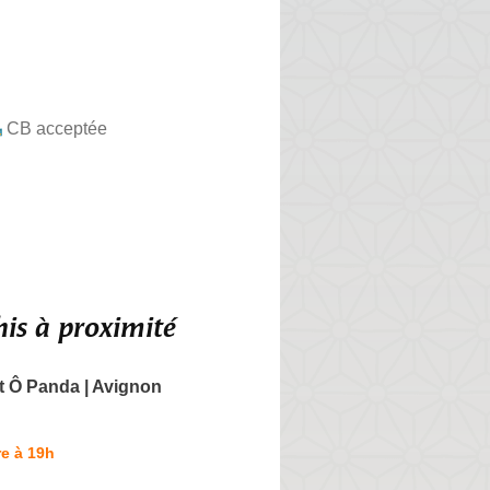
CB acceptée
is à proximité
t Ô Panda | Avignon
e à 19h
n