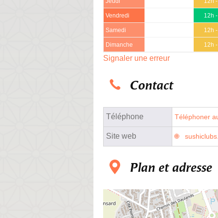
Jeudi
12h 
Vendredi
12h 
Samedi
12h 
Dimanche
12h 
Signaler une erreur
Contact
Téléphone
Téléphoner au
Site web
sushiclubs.
Plan et adresse