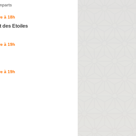
mparts
e à 18h
 des Etoiles
e à 19h
e à 19h