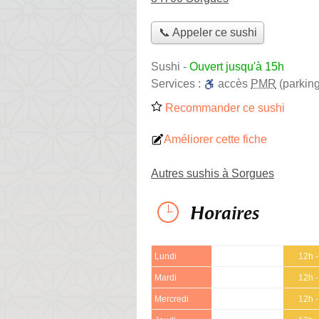
📞 Appeler ce sushi
Sushi
-
Ouvert jusqu'à 15h
Services :
accès
PMR
(parking
Recommander ce sushi
Améliorer cette fiche
Autres sushis à Sorgues
Horaires
Lundi
12h 
Mardi
12h 
Mercredi
12h 