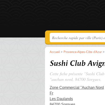
Accueil
>
Provence-Alpes-Côte d'Azur
Sushi Club Avig
Cette fiche présente "Sushi Club
"auchan nord
, 84700 Sorgues.
Zone Commercial "Auchan Nord
Fr
Les Daulands
84700 Sorgues