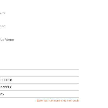
iono
iono
les Verne
9300018
059993
025
Éditer les informations de mon sushi