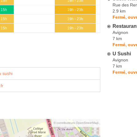
- 15h
19h - 23h
Rue des Re
- 15h
19h - 23h
2.9 km
Fermé, ouvr
- 15h
19h - 23h
Restaurant
- 15h
19h - 23h
Avignon
7 km
Fermé, ouvr
U Sushi
Avignon
7 km
Fermé, ouvr
 sushi
fr
© contributeurs OpenStreetMap