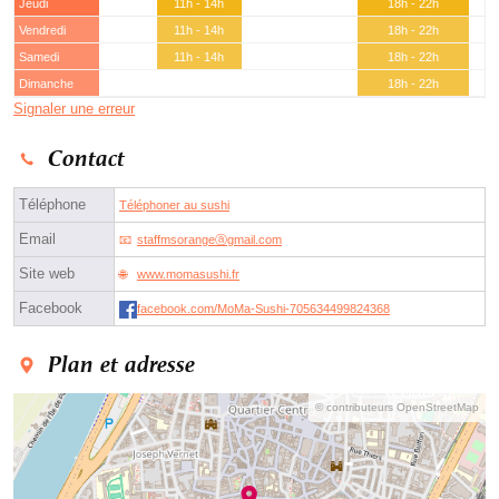
Jeudi
11h - 14h
18h - 22h
Vendredi
11h - 14h
18h - 22h
Samedi
11h - 14h
18h - 22h
Dimanche
18h - 22h
Signaler une erreur
Contact
Téléphone
Téléphoner au sushi
Email
staffmsorangeⓐgmail.com
Site web
www.momasushi.fr
Facebook
facebook.com/MoMa-Sushi-705634499824368
Plan et adresse
© contributeurs OpenStreetMap