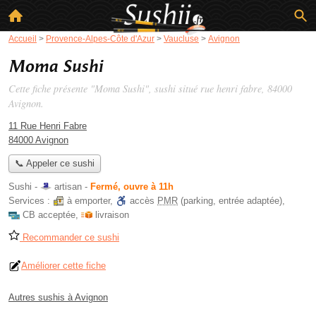
Accueil
>
Provence-Alpes-Côte d'Azur
>
Vaucluse
>
Avignon
Moma Sushi
Cette fiche présente "Moma Sushi", sushi situé
rue henri fabre
, 84000
Avignon.
11 Rue Henri Fabre
84000 Avignon
📞 Appeler ce sushi
Sushi -
artisan
-
Fermé, ouvre à 11h
Services :
à emporter
,
accès
PMR
(parking, entrée adaptée)
,
CB acceptée
,
livraison
Recommander ce sushi
Améliorer cette fiche
Autres sushis à Avignon