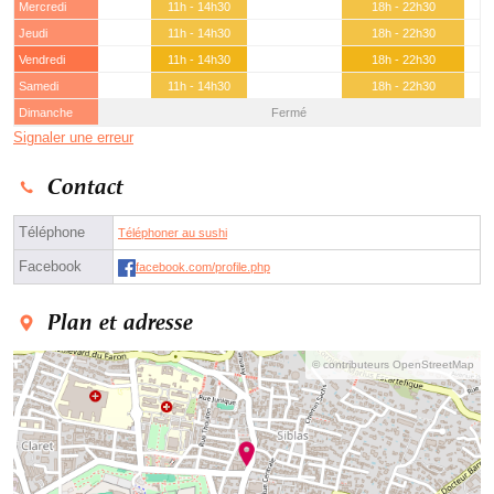
Mercredi
11h - 14h30
18h - 22h30
Jeudi
11h - 14h30
18h - 22h30
Vendredi
11h - 14h30
18h - 22h30
Samedi
11h - 14h30
18h - 22h30
Dimanche
Fermé
Signaler une erreur
Contact
Téléphone
Téléphoner au sushi
Facebook
facebook.com/profile.php
Plan et adresse
© contributeurs OpenStreetMap