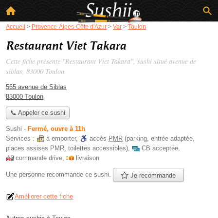
Accueil
>
Provence-Alpes-Côte d'Azur
>
Var
>
Toulon
Restaurant Viet Takara
Cette fiche présente "Restaurant Viet Takara", sushi situé
avenue de
siblas
, 83000 Toulon.
565 avenue de Siblas
83000 Toulon
📞 Appeler ce sushi
Sushi
-
Fermé, ouvre à 11h
Services :
à emporter
,
accès
PMR
(parking, entrée adaptée,
places assises PMR, toilettes accessibles)
,
CB acceptée
,
commande drive
,
livraison
Une personne
recommande
ce sushi.
Je recommande
Améliorer cette fiche