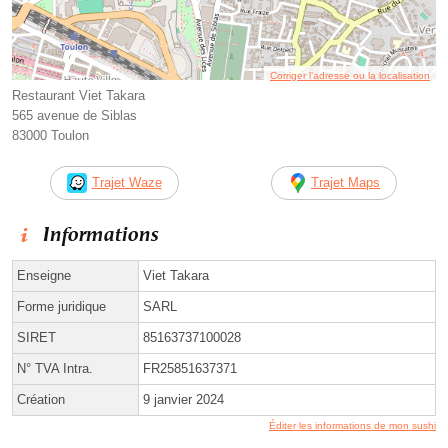
Corriger l’adresse ou la localisation
Restaurant Viet Takara
565 avenue de Siblas
83000 Toulon
Trajet Waze
Trajet Maps
Informations
Enseigne
Viet Takara
Forme juridique
SARL
SIRET
85163737100028
N° TVA Intra.
FR25851637371
Création
9 janvier 2024
Éditer les informations de mon sushi