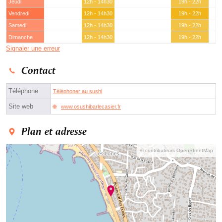
Jeudi
12h - 14h30
19h - 22h
Vendredi
12h - 14h30
19h - 22h
Samedi
12h - 14h30
19h - 22h
Dimanche
12h - 14h30
19h - 22h
Signaler une erreur
Contact
Téléphone
Téléphoner au sushi
Site web
www.osushibarlecasier.fr
Plan et adresse
© contributeurs OpenStreetMap