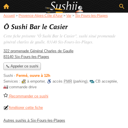
Accueil
>
Provence-Alpes-Côte d'Azur
>
Var
>
Six-Fours-les-Plages
Ô Sushi Bar le Casier
Cette fiche présente "Ô Sushi Bar le Casier", sushi situé
promenade
général charles de gaulle
, 83140 Six-Fours-les-Plages.
322 promenade Général Charles de Gaulle
83140 Six-Fours-les-Plages
📞 Appeler ce sushi
Sushi
-
Fermé, ouvre à 12h
Services :
à emporter
,
accès
PMR
(parking)
,
CB acceptée
,
commande drive
Recommander ce sushi
Améliorer cette fiche
Autres sushis à Six-Fours-les-Plages