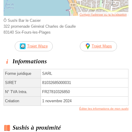
Corriger l’adresse ou la localisation
Ô Sushi Bar le Casier
322 promenade Général Charles de Gaulle
83140 Six-Fours-les-Plages
Trajet Waze
Trajet Maps
Informations
Forme juridique
SARL
SIRET
81032685000031
N° TVA Intra.
FR27810326850
Création
1 novembre 2024
Éditer les informations de mon sushi
Sushis à proximité