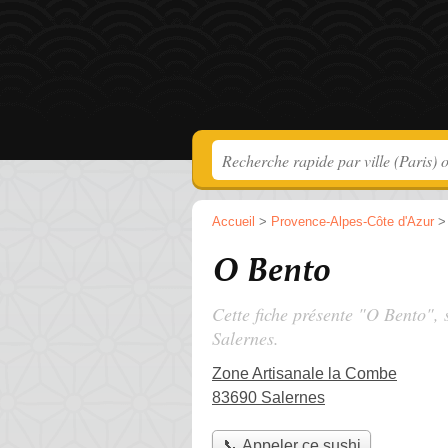
Accueil
>
Provence-Alpes-Côte d'Azur
O Bento
Cette fiche présente "O Bento", 
Salernes.
Zone Artisanale la Combe
83690 Salernes
📞 Appeler ce sushi