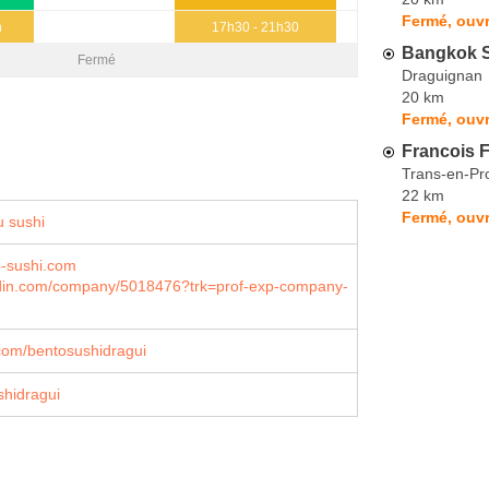
Fermé, ouvr
h
17h30 - 21h30
Bangkok 
Fermé
Draguignan
20 km
Fermé, ouvr
Francois F
Trans-en-Pr
22 km
Fermé, ouv
 sushi
-sushi.com
din.com/company/5018476?trk=prof-exp-company-
com/bentosushidragui
hidragui