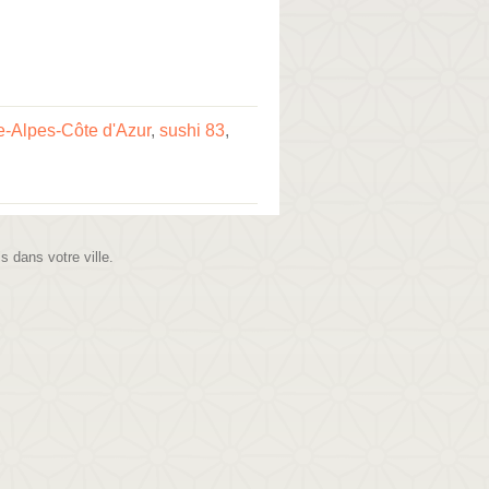
e-Alpes-Côte d'Azur
,
sushi 83
,
is dans votre ville.