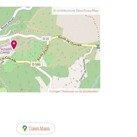
© contributeurs OpenStreetMap
Corriger l’adresse ou la localisation
Trajet Maps