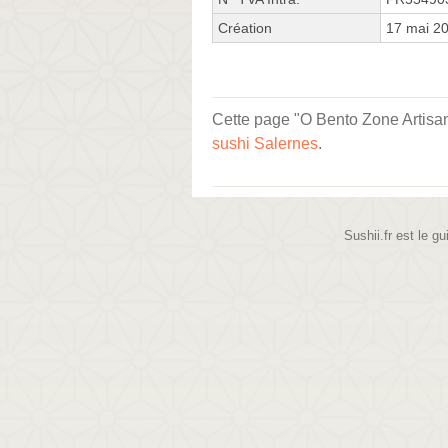
Création
17 mai 2
Cette page "O Bento Zone Artisana
sushi Salernes
.
Sushii.fr est le gu