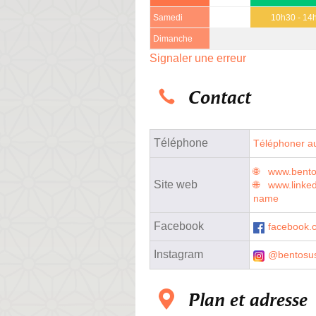
Samedi
10h30 - 14
Dimanche
Signaler une erreur
Contact
Téléphone
Téléphoner au
www.bento
Site web
www.linke
name
Facebook
facebook.
Instagram
@bentosus
Plan et adresse