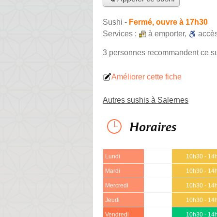
Sushi
-
Fermé, ouvre à 17h30
Services :
à emporter
,
accè
3 personnes
recommandent
ce s
Améliorer cette fiche
Autres sushis à Salernes
Horaires
Lundi
10h30 - 14
Mardi
10h30 - 14
Mercredi
10h30 - 14
Jeudi
10h30 - 14
Vendredi
10h30 - 14