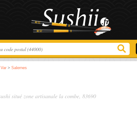
>
Var
>
Salernes
sushi situé
zone artisanale la combe
, 83690