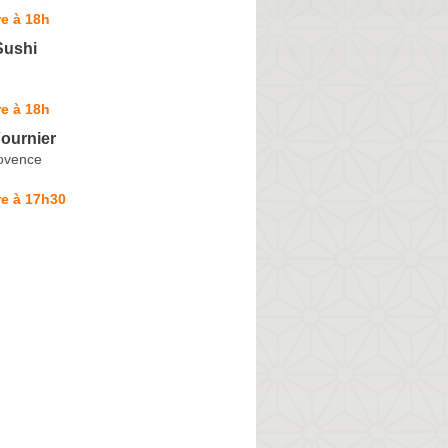
e à 18h
Sushi
e à 18h
ournier
ovence
re à 17h30