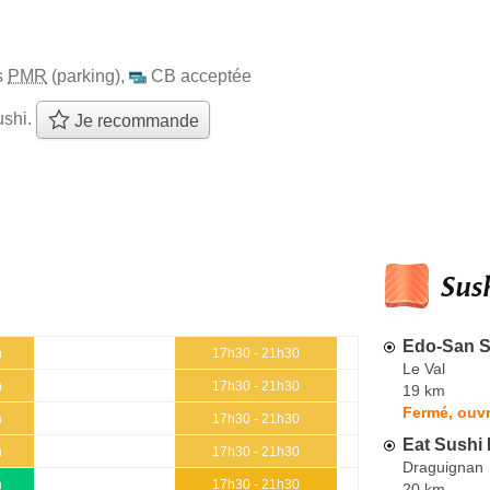
s
PMR
(parking)
,
CB acceptée
ushi.
Je recommande
Sush
Edo-San Su
h
17h30 - 21h30
Le Val
h
17h30 - 21h30
19 km
Fermé, ouvr
h
17h30 - 21h30
Eat Sushi
h
17h30 - 21h30
Draguignan
h
17h30 - 21h30
20 km