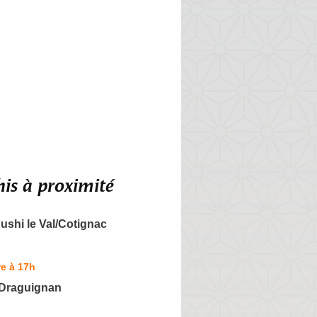
is à proximité
shi le Val/Cotignac
e à 17h
 Draguignan