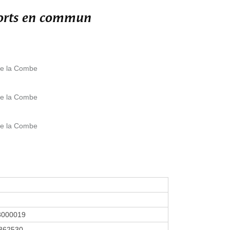
ports en commun
ale la Combe
ale la Combe
ale la Combe
3000019
362530