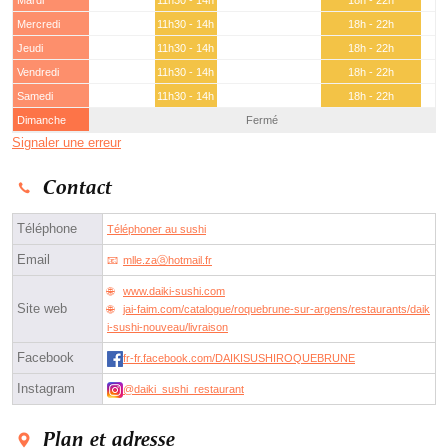
Mardi
11h30 - 14h
18h - 22h
Mercredi
11h30 - 14h
18h - 22h
Jeudi
11h30 - 14h
18h - 22h
Vendredi
11h30 - 14h
18h - 22h
Samedi
11h30 - 14h
18h - 22h
Dimanche
Fermé
Signaler une erreur
Contact
Téléphone
Téléphoner au sushi
Email
mlle.zaⓐhotmail.fr
www.daiki-sushi.com
Site web
jai-faim.com/catalogue/roquebrune-sur-argens/restaurants/daik
i-sushi-nouveau/livraison
Facebook
fr-fr.facebook.com/DAIKISUSHIROQUEBRUNE
Instagram
@daiki_sushi_restaurant
Plan et adresse