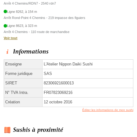
Arrêt 4 Chemins/RDN7 - 2540 rdn7
Ligne 8262, à 154 m
Arrêt Rond-Point 4 Chemins - 219 impasse des figuiers
Ligne 8623, à 323 m
Arrêt 4 Chemins - 110 route de marchandise
Voir tout
Informations
Enseigne
L'Atelier Nippon Daiki Sushi
Forme juridique
SAS
SIRET
82306921600013
N° TVA Intra.
FR07823069216
Création
12 octobre 2016
Éditer les informations de mon sushi
Sushis à proximité