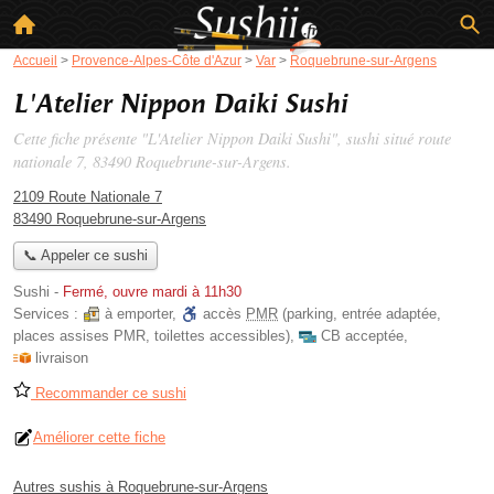
Accueil
>
Provence-Alpes-Côte d'Azur
>
Var
>
Roquebrune-sur-Argens
L'Atelier Nippon Daiki Sushi
Cette fiche présente "L'Atelier Nippon Daiki Sushi", sushi situé
route
nationale 7
, 83490 Roquebrune-sur-Argens.
2109 Route Nationale 7
83490 Roquebrune-sur-Argens
📞 Appeler ce sushi
Sushi
-
Fermé, ouvre mardi à 11h30
Services :
à emporter
,
accès
PMR
(parking, entrée adaptée,
places assises PMR, toilettes accessibles)
,
CB acceptée
,
livraison
Recommander ce sushi
Améliorer cette fiche
Autres sushis à Roquebrune-sur-Argens