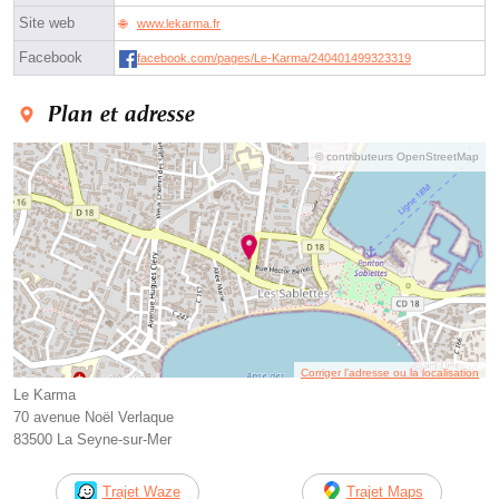
Site web
www.lekarma.fr
Facebook
facebook.com/pages/Le-Karma/240401499323319
Plan et adresse
© contributeurs OpenStreetMap
Corriger l’adresse ou la localisation
Le Karma
70 avenue Noël Verlaque
83500 La Seyne-sur-Mer
Trajet Waze
Trajet Maps