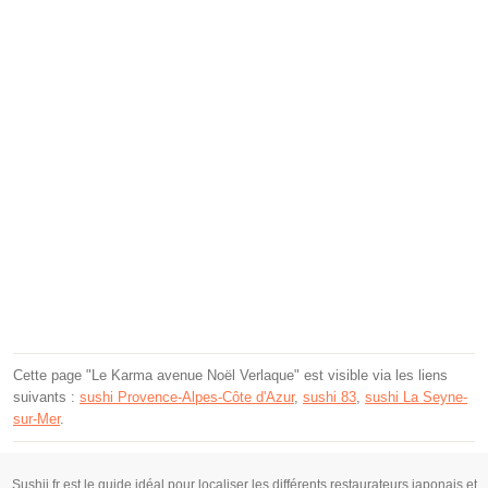
Cette page "Le Karma avenue Noël Verlaque" est visible via les liens
suivants :
sushi Provence-Alpes-Côte d'Azur
,
sushi 83
,
sushi La Seyne-
sur-Mer
.
Sushii.fr est le guide idéal pour localiser les différents restaurateurs japonais et