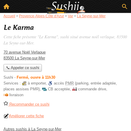
Accueil
>
Provence-Alpes-Côte d'Azur
>
Var
>
La Seyne-sur-Mer
Le Karma
Cette fiche présente "Le Karma", sushi situé
avenue noël verlaque
, 83500
La Seyne-sur-Mer.
70 avenue Noël Verlaque
83500 La Seyne-sur-Mer
📞 Appeler ce sushi
Sushi
-
Fermé, ouvre à 11h30
Services :
à emporter
,
accès
PMR
(parking, entrée adaptée,
places assises PMR)
,
CB acceptée
,
commande drive
,
livraison
Recommander ce sushi
Améliorer cette fiche
Autres sushis à La Seyne-sur-Mer