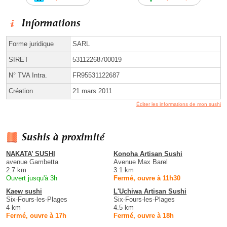
Informations
Forme juridique
SARL
SIRET
53112268700019
N° TVA Intra.
FR95531122687
Création
21 mars 2011
Éditer les informations de mon sushi
Sushis à proximité
NAKATA’ SUSHI
Konoha Artisan Sushi
avenue Gambetta
Avenue Max Barel
2.7 km
3.1 km
Ouvert jusqu'à 3h
Fermé, ouvre à 11h30
Kaew sushi
L'Uchiwa Artisan Sushi
Six-Fours-les-Plages
Six-Fours-les-Plages
4 km
4.5 km
Fermé, ouvre à 17h
Fermé, ouvre à 18h