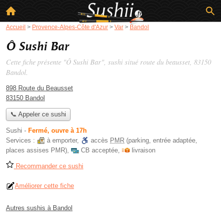
Accueil
>
Provence-Alpes-Côte d'Azur
>
Var
>
Bandol
Ô Sushi Bar
Cette fiche présente "Ô Sushi Bar", sushi situé
route du beausset
, 83150
Bandol.
898 Route du Beausset
83150 Bandol
📞 Appeler ce sushi
Sushi
-
Fermé, ouvre à 17h
Services :
à emporter
,
accès
PMR
(parking, entrée adaptée,
places assises PMR)
,
CB acceptée
,
livraison
Recommander ce sushi
Améliorer cette fiche
Autres sushis à Bandol