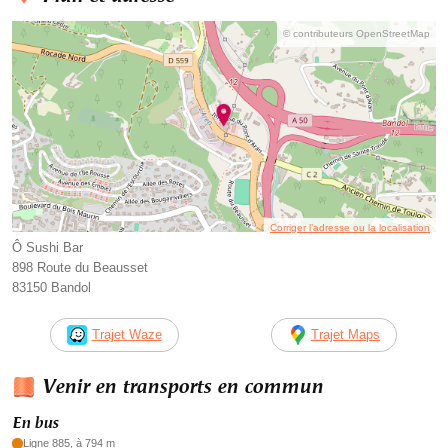
© contributeurs OpenStreetMap
Corriger l’adresse ou la localisation
Ô Sushi Bar
898 Route du Beausset
83150 Bandol
Trajet Waze
Trajet Maps
Venir en transports en commun
En bus
Ligne 885, à 794 m