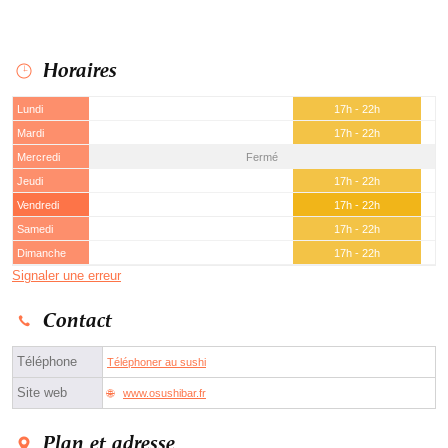
Horaires
Lundi
17h - 22h
Mardi
17h - 22h
Mercredi
Fermé
Jeudi
17h - 22h
Vendredi
17h - 22h
Samedi
17h - 22h
Dimanche
17h - 22h
Signaler une erreur
Contact
Téléphone
Téléphoner au sushi
Site web
www.osushibar.fr
Plan et adresse