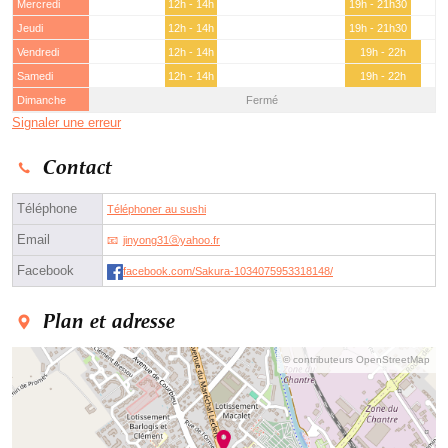
Mercredi
12h - 14h
19h - 21h30
Jeudi
12h - 14h
19h - 21h30
Vendredi
12h - 14h
19h - 22h
Samedi
12h - 14h
19h - 22h
Dimanche
Fermé
Signaler une erreur
Contact
Téléphone
Téléphoner au sushi
Email
jinyong31ⓐyahoo.fr
Facebook
facebook.com/Sakura-1034075953318148/
Plan et adresse
© contributeurs OpenStreetMap