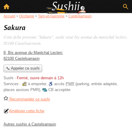
Accueil
>
Occitanie
>
Tarn-et-Garonne
>
Castelsarrasin
Sakura
Cette fiche présente "Sakura", sushi situé
bis avenue du maréchal leclerc
,
82100 Castelsarrasin.
8, Bis avenue du Maréchal Leclerc
82100 Castelsarrasin
📞 Appeler ce sushi
Sushi
-
Fermé, ouvre demain à 12h
Services :
à emporter
,
accès
PMR
(parking, entrée adaptée,
places assises PMR)
,
CB acceptée
Recommander ce sushi
Améliorer cette fiche
Autres sushis à Castelsarrasin