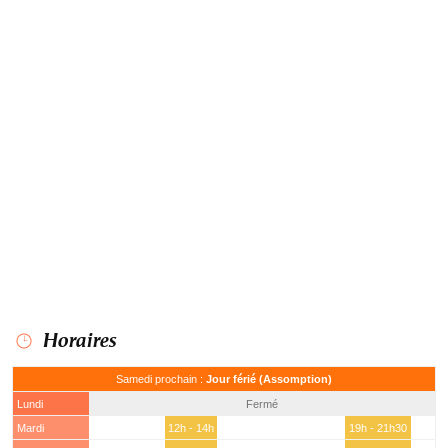
Horaires
Samedi prochain :
Jour férié (Assomption)
Lundi
Fermé
Mardi
12h - 14h
19h - 21h30