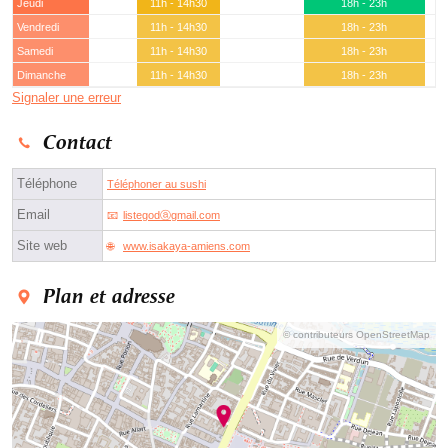
Jeudi
11h - 14h30
18h - 23h
Vendredi
11h - 14h30
18h - 23h
Samedi
11h - 14h30
18h - 23h
Dimanche
11h - 14h30
18h - 23h
Signaler une erreur
Contact
Téléphone
Téléphoner au sushi
Email
listegodⓐgmail.com
Site web
www.isakaya-amiens.com
Plan et adresse
© contributeurs OpenStreetMap