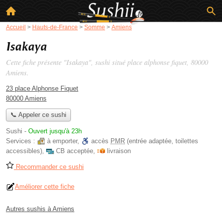
Accueil
>
Hauts-de-France
>
Somme
>
Amiens
Isakaya
Cette fiche présente "Isakaya", sushi situé
place alphonse fiquet
, 80000
Amiens.
23 place Alphonse Fiquet
80000 Amiens
📞 Appeler ce sushi
Sushi
-
Ouvert jusqu'à 23h
Services :
à emporter
,
accès
PMR
(entrée adaptée, toilettes
accessibles)
,
CB acceptée
,
livraison
Recommander ce sushi
Améliorer cette fiche
Autres sushis à Amiens