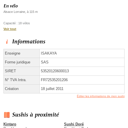
En vélo
Alsace Lorraine, à 115 m
Capacité : 18 vélos
Voir tout
Informations
Enseigne
ISAKAYA
Forme juridique
SAS
SIRET
53520120600013
N° TVA Intra.
FR72535201206
Création
18 juillet 2011
Éditer les informations de mon sushi
Sushis à proximité
Kintaro
Sushi Doré