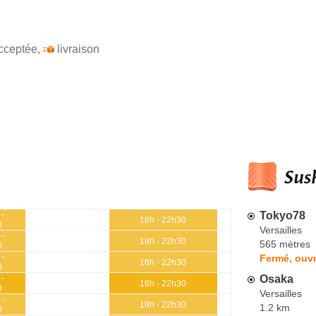
cceptée
,
livraison
Sush
Tokyo78
 -
18h - 22h30
0
Versailles
 -
18h - 22h30
565 mètres
0
 -
Fermé, ouv
18h - 22h30
0
Osaka
 -
18h - 22h30
0
Versailles
 -
18h - 22h30
1.2 km
0