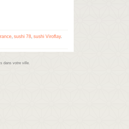
France
,
sushi 78
,
sushi Viroflay
.
is dans votre ville.