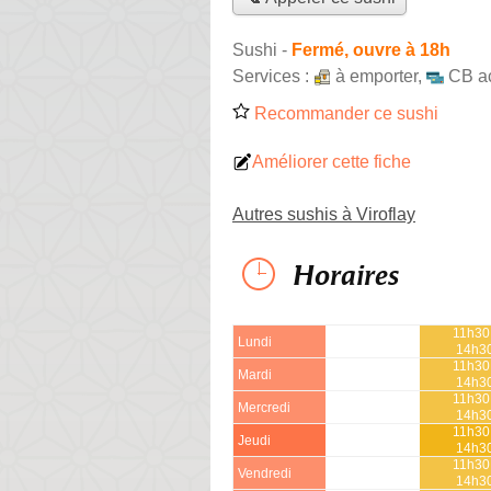
Sushi
-
Fermé, ouvre à 18h
Services :
à emporter
,
CB a
Recommander ce sushi
Améliorer cette fiche
Autres sushis à Viroflay
Horaires
11h30
Lundi
14h3
11h30
Mardi
14h3
11h30
Mercredi
14h3
11h30
Jeudi
14h3
11h30
Vendredi
14h3