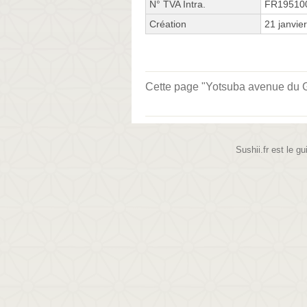
N° TVA Intra.
FR19510
Création
21 janvie
Cette page "Yotsuba avenue du Gén
Sushii.fr est le gu