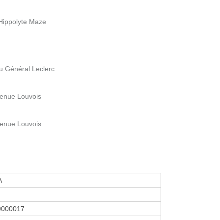
 Hippolyte Maze
u Général Leclerc
venue Louvois
venue Louvois
A
9000017