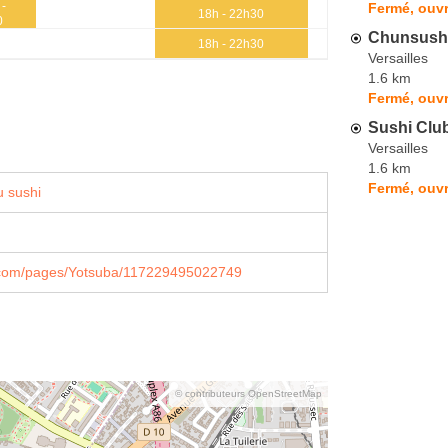
 -
Fermé, ouvr
18h - 22h30
0
Chunsush
18h - 22h30
Versailles
1.6 km
Fermé, ouvr
Sushi Clu
Versailles
1.6 km
Fermé, ouvr
 sushi
com/pages/Yotsuba/117229495022749
© contributeurs OpenStreetMap