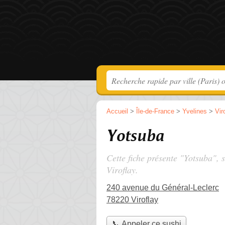
Accueil
>
Île-de-France
>
Yvelines
>
Vir
Yotsuba
Cette fiche présente "Yotsuba", 
Viroflay.
240 avenue du Général-Leclerc
78220 Viroflay
📞 Appeler ce sushi