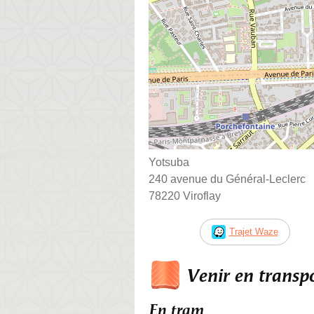
Yotsuba
240 avenue du Général-Leclerc
78220 Viroflay
Trajet Waze
Venir en trans
En tram