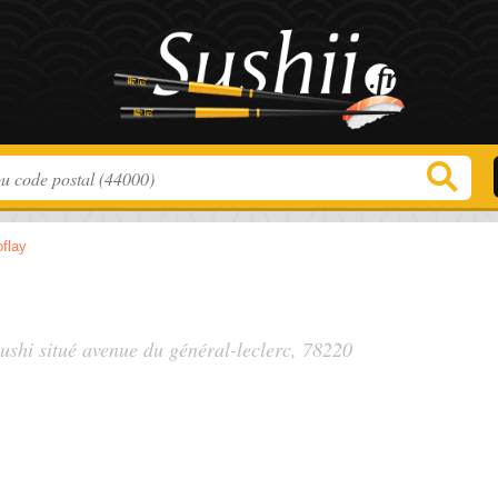
oflay
sushi situé
avenue du général-leclerc
, 78220