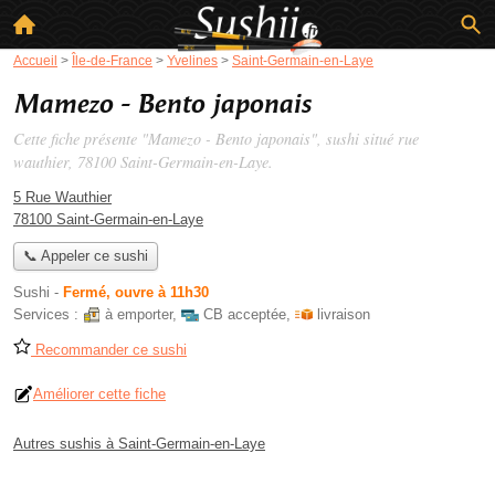
Accueil
>
Île-de-France
>
Yvelines
>
Saint-Germain-en-Laye
Mamezo - Bento japonais
Cette fiche présente "Mamezo - Bento japonais", sushi situé
rue
wauthier
, 78100 Saint-Germain-en-Laye.
5 Rue Wauthier
78100 Saint-Germain-en-Laye
📞 Appeler ce sushi
Sushi
-
Fermé, ouvre à 11h30
Services :
à emporter
,
CB acceptée
,
livraison
Recommander ce sushi
Améliorer cette fiche
Autres sushis à Saint-Germain-en-Laye