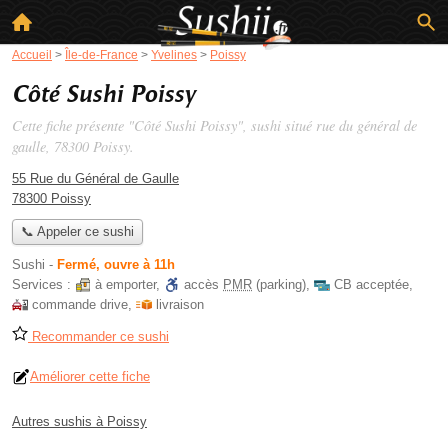
Accueil
>
Île-de-France
>
Yvelines
>
Poissy
Côté Sushi Poissy
Cette fiche présente "Côté Sushi Poissy", sushi situé
rue du général de
gaulle
, 78300 Poissy.
55 Rue du Général de Gaulle
78300 Poissy
📞 Appeler ce sushi
Sushi
-
Fermé, ouvre à 11h
Services :
à emporter
,
accès
PMR
(parking)
,
CB acceptée
,
commande drive
,
livraison
Recommander ce sushi
Améliorer cette fiche
Autres sushis à Poissy