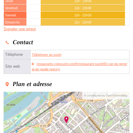
Jeudi
11h - 22h30
Vendredi
11h - 22h30
Samedi
11h - 22h30
Dimanche
11h - 22h30
Signaler une erreur
Contact
Téléphone
Téléphoner au sushi
restaurants.cotesushi.com/fr/restaurant-sushi/55-rue-du-gener
Site web
al-de-gaulle-poissy/
Plan et adresse
© contributeurs OpenStreetMap