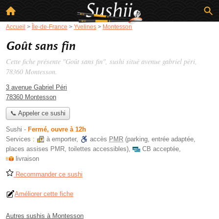
Accueil
>
Île-de-France
>
Yvelines
>
Montesson
Goût sans fin
Cette fiche présente "Goût sans fin", sushi situé
avenue gabriel péri
,
78360 Montesson.
3 avenue Gabriel Péri
78360 Montesson
📞 Appeler ce sushi
Sushi
-
Fermé, ouvre à 12h
Services :
à emporter
,
accès
PMR
(parking, entrée adaptée,
places assises PMR, toilettes accessibles)
,
CB acceptée
,
livraison
Recommander ce sushi
Améliorer cette fiche
Autres sushis à Montesson