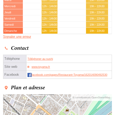
Mardi
12h - 14h30
19h - 22h30
Mercredi
12h - 14h30
19h - 22h30
Jeudi
12h - 14h30
19h - 22h30
Vendredi
12h - 14h30
19h - 22h30
Samedi
12h - 14h30
19h - 22h30
Dimanche
12h - 14h30
19h - 22h30
Signaler une erreur
Contact
Téléphone
Téléphoner au sushi
Site web
www.toyama.fr
Facebook
facebook.com/pages/Restaurant-Toyama/162014090492530
Plan et adresse
© contributeurs OpenStreetMap