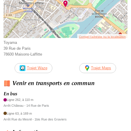
Corriger l’adresse ou la localisation
Toyama
39 Rue de Paris
78600 Maisons-Laffitte
Trajet Waze
Trajet Maps
Venir en transports en commun
En bus
Ligne 262, à 110 m
Arrêt Château - 14 Rue de Paris
Ligne 63, à 169 m
Arrêt Rue du Mesnil - 1bis Rue des Graviers