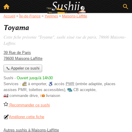
Accueil
>
Île-de-France
>
Yvelines
>
Maisons-Laffitte
Toyama
Cette fiche présente "Toyama", sushi situé
rue de paris
, 78600 Maisons-
Laffitte.
39 Rue de Paris
78600 Maisons-Laffitte
📞 Appeler ce sushi
Sushi
-
Ouvert jusqu'à 14h30
Services :
à emporter
,
accès
PMR
(entrée adaptée, places
assises PMR, toilettes accessibles)
,
CB acceptée
,
commande drive
,
livraison
Recommander ce sushi
Améliorer cette fiche
Autres sushis à Maisons-Laffitte