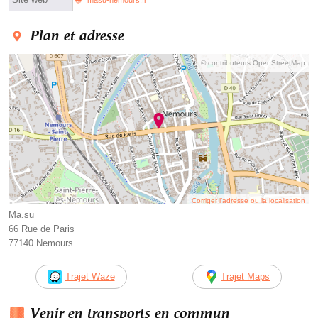
masu-nemours.fr
Plan et adresse
© contributeurs OpenStreetMap
Corriger l’adresse ou la localisation
Ma.su
66 Rue de Paris
77140 Nemours
Trajet Waze
Trajet Maps
Venir en transports en commun