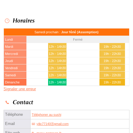
Horaires
Samedi prochain :
Jour férié (Assomption)
Lundi
Fermé
Mardi
12h - 14h30
19h - 22h30
Mercredi
12h - 14h30
19h - 22h30
Jeudi
12h - 14h30
19h - 22h30
Vendredi
12h - 14h30
19h - 22h30
Samedi
12h - 14h30
19h - 22h30
Dimanche
12h - 14h30
19h - 22h30
Signaler une erreur
Contact
Téléphone
Téléphoner au sushi
Email
yilix77140ⓐgmail.com
Site web