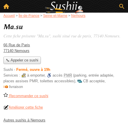
Accueil
>
Île-de-France
>
Seine-et-Marne
>
Nemours
Ma.su
Cette fiche présente "Ma.su", sushi situé
rue de paris
, 77140 Nemours.
66 Rue de Paris
77140 Nemours
📞 Appeler ce sushi
Sushi
-
Fermé, ouvre à 19h
Services :
à emporter
,
accès
PMR
(parking, entrée adaptée,
places assises PMR, toilettes accessibles)
,
CB acceptée
,
livraison
Recommander ce sushi
Améliorer cette fiche
Autres sushis à Nemours