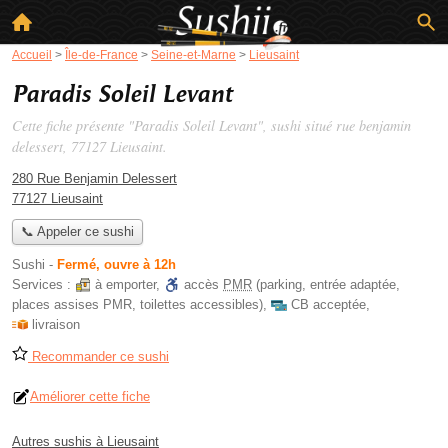
Accueil
>
Île-de-France
>
Seine-et-Marne
>
Lieusaint
Paradis Soleil Levant
Cette fiche présente "Paradis Soleil Levant", sushi situé
rue benjamin
delessert
, 77127 Lieusaint.
280 Rue Benjamin Delessert
77127 Lieusaint
📞 Appeler ce sushi
Sushi
-
Fermé, ouvre à 12h
Services :
à emporter
,
accès
PMR
(parking, entrée adaptée,
places assises PMR, toilettes accessibles)
,
CB acceptée
,
livraison
Recommander ce sushi
Améliorer cette fiche
Autres sushis à Lieusaint