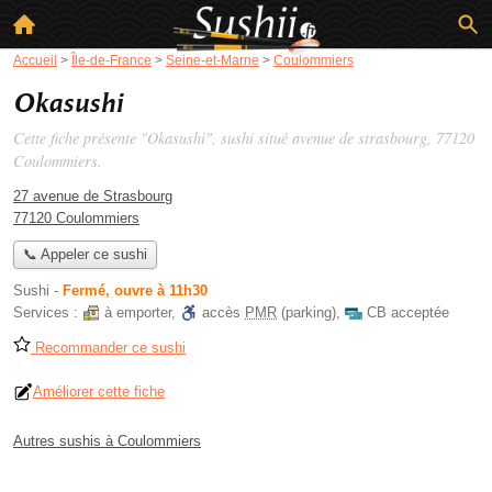
Accueil
>
Île-de-France
>
Seine-et-Marne
>
Coulommiers
Okasushi
Cette fiche présente "Okasushi", sushi situé
avenue de strasbourg
, 77120
Coulommiers.
27 avenue de Strasbourg
77120 Coulommiers
📞 Appeler ce sushi
Sushi
-
Fermé, ouvre à 11h30
Services :
à emporter
,
accès
PMR
(parking)
,
CB acceptée
Recommander ce sushi
Améliorer cette fiche
Autres sushis à Coulommiers