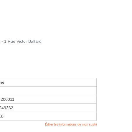
t - 1 Rue Victor Baltard
ine
6200011
949362
10
Éditer les informations de mon sushi