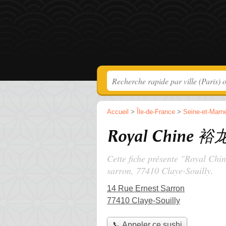
Accueil
>
Île-de-France
>
Seine-et-Marn
Royal Chine
Cette fiche présente "Royal 
sarron
, 77410 Claye-Souilly.
14 Rue Ernest Sarron
77410 Claye-Souilly
📞 Appeler ce sushi