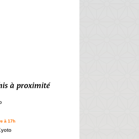
is à proximité
o
e à 17h
Kyoto