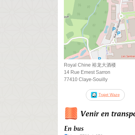
Royal Chine 裕龙大酒楼
14 Rue Ernest Sarron
77410 Claye-Souilly
Trajet Waze
Venir en trans
En bus