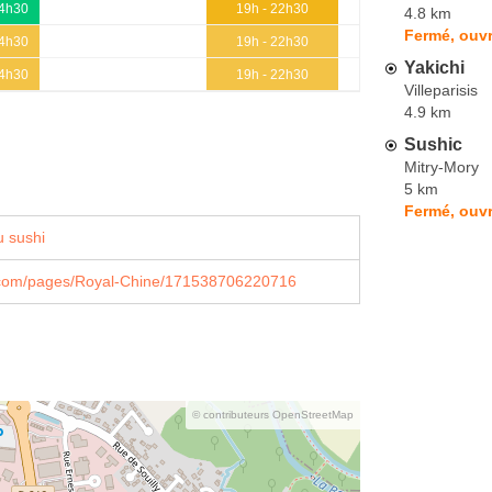
14h30
19h - 22h30
4.8 km
Fermé, ouv
14h30
19h - 22h30
Yakichi
14h30
19h - 22h30
Villeparisis
4.9 km
Sushic
Mitry-Mory
5 km
Fermé, ouvr
 sushi
com/pages/Royal-Chine/171538706220716
© contributeurs OpenStreetMap