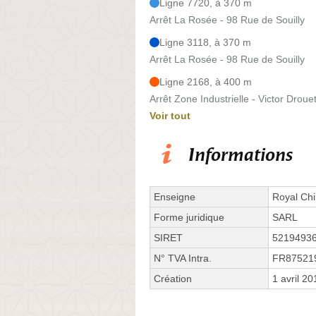
Ligne 7720, à 370 m
Arrêt La Rosée - 98 Rue de Souilly
Ligne 3118, à 370 m
Arrêt La Rosée - 98 Rue de Souilly
Ligne 2168, à 400 m
Arrêt Zone Industrielle - Victor Droue
Voir tout
Informations
Enseigne
Royal Ch
Forme juridique
SARL
SIRET
5219493
N° TVA Intra.
FR87521
Création
1 avril 20