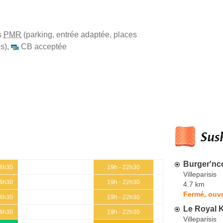
s
PMR
(parking, entrée adaptée, places
s)
,
CB acceptée
Sush
Burger'nc
14h30
19h - 22h30
Villeparisis
14h30
19h - 22h30
4.7 km
Fermé, ouvr
14h30
19h - 22h30
Le Royal 
14h30
19h - 22h30
Villeparisis