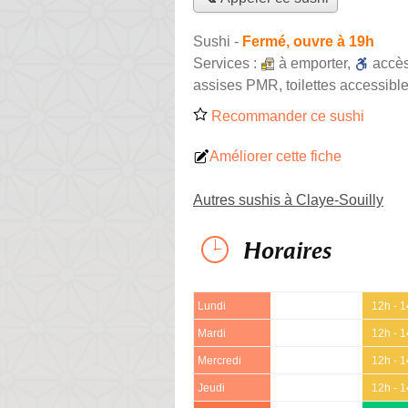
Sushi
-
Fermé, ouvre à 19h
Services :
à emporter
,
accè
assises PMR, toilettes accessible
Recommander ce sushi
Améliorer cette fiche
Autres sushis à Claye-Souilly
Horaires
Lundi
12h - 
Mardi
12h - 
Mercredi
12h - 
Jeudi
12h - 