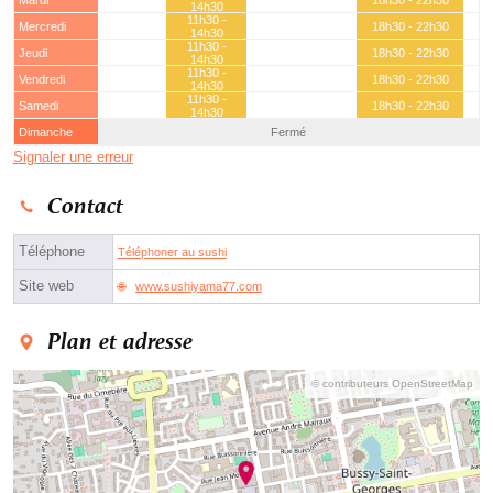
Mardi
18h30 - 22h30
14h30
11h30 -
Mercredi
18h30 - 22h30
14h30
11h30 -
Jeudi
18h30 - 22h30
14h30
11h30 -
Vendredi
18h30 - 22h30
14h30
11h30 -
Samedi
18h30 - 22h30
14h30
Dimanche
Fermé
Signaler une erreur
Contact
Téléphone
Téléphoner au sushi
Site web
www.sushiyama77.com
Plan et adresse
© contributeurs OpenStreetMap