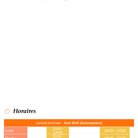
Horaires
Samedi prochain :
Jour férié (Assomption)
11h30 -
Lundi
18h30 - 22h30
14h30
11h30 -