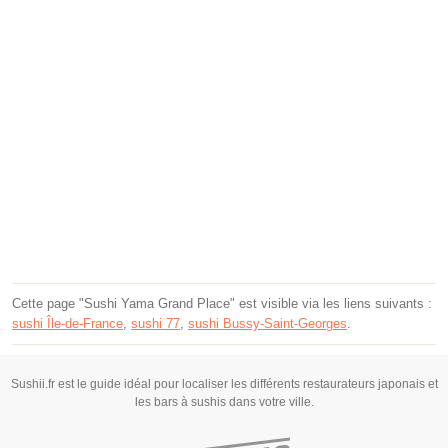
Cette page "Sushi Yama Grand Place" est visible via les liens suivants :
sushi Île-de-France
,
sushi 77
,
sushi Bussy-Saint-Georges
.
Sushii.fr est le guide idéal pour localiser les différents restaurateurs japonais et
les bars à sushis dans votre ville.