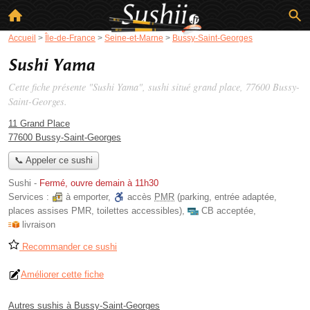
Accueil
>
Île-de-France
>
Seine-et-Marne
>
Bussy-Saint-Georges
Sushi Yama
Cette fiche présente "Sushi Yama", sushi situé
grand place
, 77600 Bussy-
Saint-Georges.
11 Grand Place
77600 Bussy-Saint-Georges
📞 Appeler ce sushi
Sushi
-
Fermé, ouvre demain à 11h30
Services :
à emporter
,
accès
PMR
(parking, entrée adaptée,
places assises PMR, toilettes accessibles)
,
CB acceptée
,
livraison
Recommander ce sushi
Améliorer cette fiche
Autres sushis à Bussy-Saint-Georges