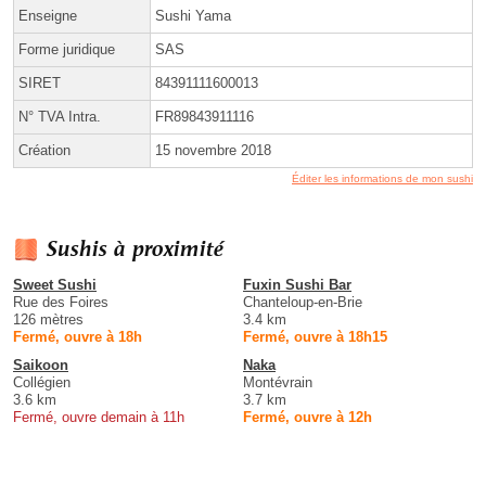
Enseigne
Sushi Yama
Forme juridique
SAS
SIRET
84391111600013
N° TVA Intra.
FR89843911116
Création
15 novembre 2018
Éditer les informations de mon sushi
Sushis à proximité
Sweet Sushi
Fuxin Sushi Bar
Rue des Foires
Chanteloup-en-Brie
126 mètres
3.4 km
Fermé, ouvre à 18h
Fermé, ouvre à 18h15
Saikoon
Naka
Collégien
Montévrain
3.6 km
3.7 km
Fermé, ouvre demain à 11h
Fermé, ouvre à 12h