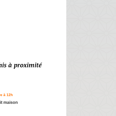
is à proximité
e à 12h
ait maison