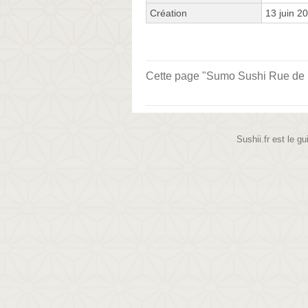
Création
13 juin 2
Cette page "Sumo Sushi Rue de la 
Sushii.fr est le gu