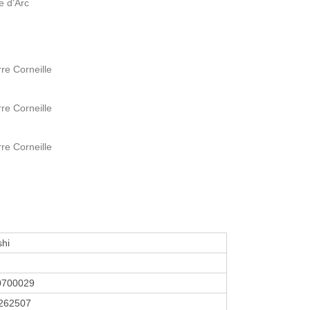
e d'Arc
rre Corneille
rre Corneille
rre Corneille
hi
0700029
262507