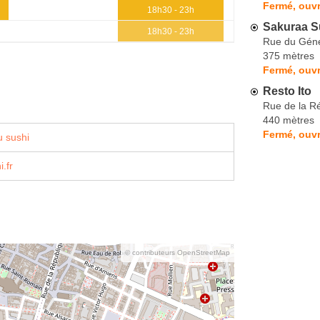
Fermé, ouvr
18h30 - 23h
Sakuraa S
18h30 - 23h
Rue du Géné
375 mètres
Fermé, ouvr
Resto Ito
Rue de la R
440 mètres
Fermé, ouvr
 sushi
.fr
© contributeurs OpenStreetMap