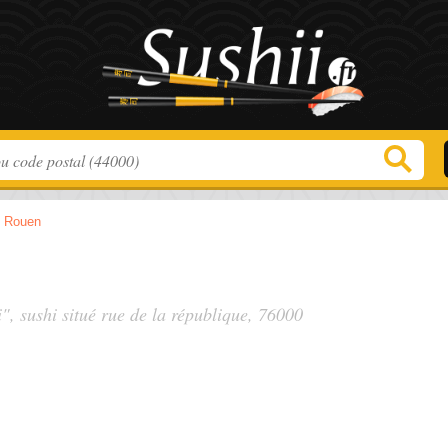
>
Rouen
", sushi situé
rue de la république
, 76000