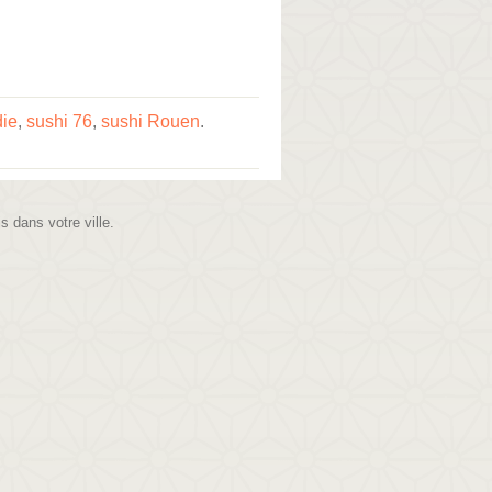
ie
,
sushi 76
,
sushi Rouen
.
is dans votre ville.