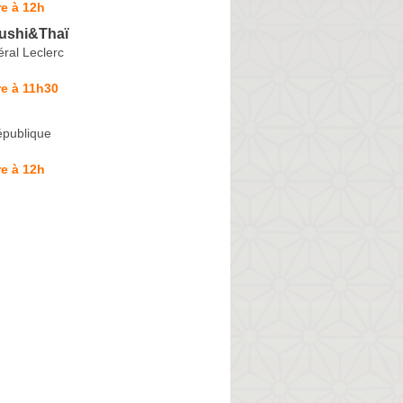
e à 12h
ushi&Thaï
ral Leclerc
e à 11h30
épublique
e à 12h