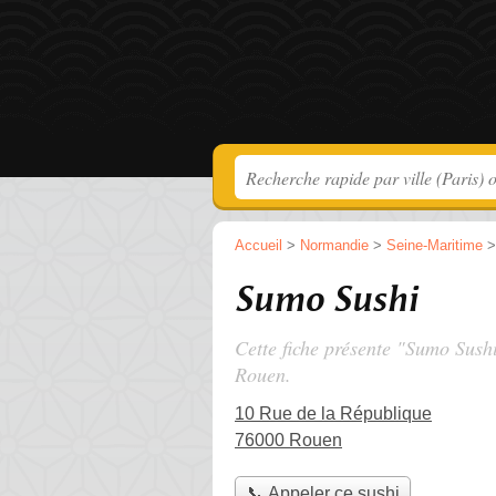
Accueil
>
Normandie
>
Seine-Maritime
Sumo Sushi
Cette fiche présente "Sumo Sushi
Rouen.
10 Rue de la République
76000 Rouen
📞 Appeler ce sushi