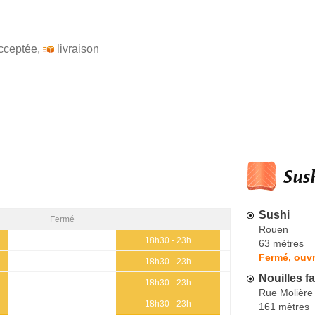
cceptée
,
livraison
Sush
Sushi
Fermé
Rouen
18h30 - 23h
63 mètres
Fermé, ouvr
18h30 - 23h
Nouilles f
18h30 - 23h
Rue Molière
18h30 - 23h
161 mètres