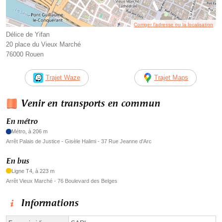
Corriger l’adresse ou la localisation
Délice de Yifan
20 place du Vieux Marché
76000 Rouen
Trajet Waze
Trajet Maps
Venir en transports en commun
En métro
Métro, à 206 m
Arrêt Palais de Justice - Gisèle Halimi - 37 Rue Jeanne d'Arc
En bus
Ligne T4, à 223 m
Arrêt Vieux Marché - 76 Boulevard des Belges
Informations