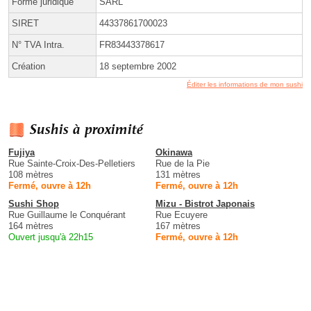
Forme juridique
SARL
SIRET
44337861700023
N° TVA Intra.
FR83443378617
Création
18 septembre 2002
Éditer les informations de mon sushi
Sushis à proximité
Fujiya
Okinawa
Rue Sainte-Croix-Des-Pelletiers
Rue de la Pie
108 mètres
131 mètres
Fermé, ouvre à 12h
Fermé, ouvre à 12h
Sushi Shop
Mizu - Bistrot Japonais
Rue Guillaume le Conquérant
Rue Ecuyere
164 mètres
167 mètres
Ouvert jusqu'à 22h15
Fermé, ouvre à 12h