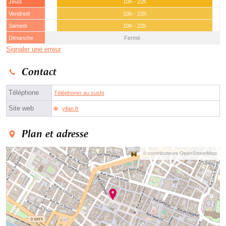
Jeudi
10h - 22h
Vendredi
10h - 22h
Samedi
10h - 22h
Dimanche
Fermé
Signaler une erreur
Contact
Téléphone
Téléphoner au sushi
Site web
yifan.fr
Plan et adresse
© contributeurs OpenStreetMap