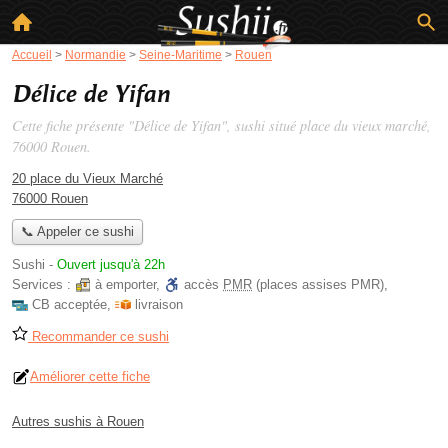
Accueil
>
Normandie
>
Seine-Maritime
>
Rouen
Délice de Yifan
Cette fiche présente "Délice de Yifan", sushi situé
place du vieux marché
,
76000 Rouen.
20 place du Vieux Marché
76000 Rouen
📞 Appeler ce sushi
Sushi
-
Ouvert jusqu'à 22h
Services :
à emporter
,
accès
PMR
(places assises PMR)
,
CB acceptée
,
livraison
Recommander ce sushi
Améliorer cette fiche
Autres sushis à Rouen