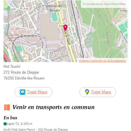
© contributeurs OpenStreetMap
Corriger l’adresse ou la localisation
Hot Sushi
272 Route de Dieppe
76250 Déville-lès-Rouen
Trajet Waze
Trajet Maps
Venir en transports en commun
En bus
Ligne T2, à 193 m
Arrêt Petit Saint-Pierre - 202 Route de Dieppe