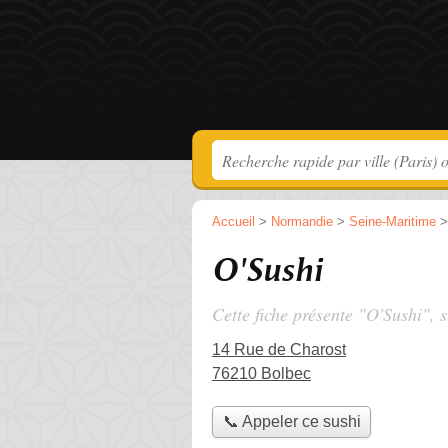
Accueil
>
Normandie
>
Seine-Maritime
O'Sushi
Cette fiche présente "O'Sushi", 
14 Rue de Charost
76210 Bolbec
📞 Appeler ce sushi