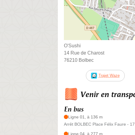
O'Sushi
14 Rue de Charost
76210 Bolbec
Trajet Waze
Venir en trans
En bus
Ligne 01, à 136 m
Arrêt BOLBEC Place Félix Faure - 1
Ligne 04, à 277 m