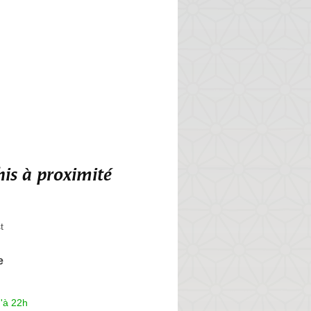
is à proximité
t
e
'à 22h