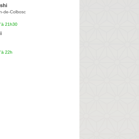
shi
n-de-Colbosc
u'à 21h30
i
'à 22h