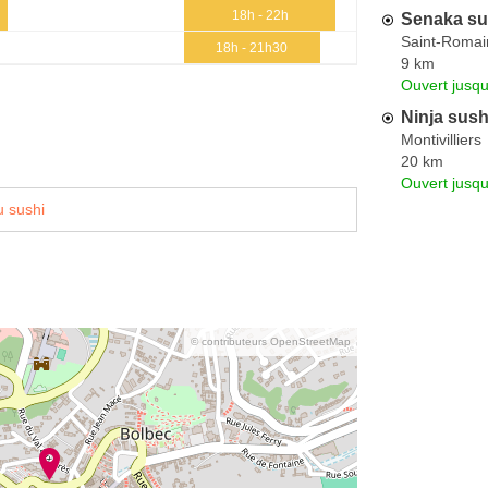
18h - 22h
Senaka su
Saint-Romai
18h - 21h30
9 km
Ouvert jusq
Ninja sush
Montivilliers
20 km
Ouvert jusqu
 sushi
© contributeurs OpenStreetMap