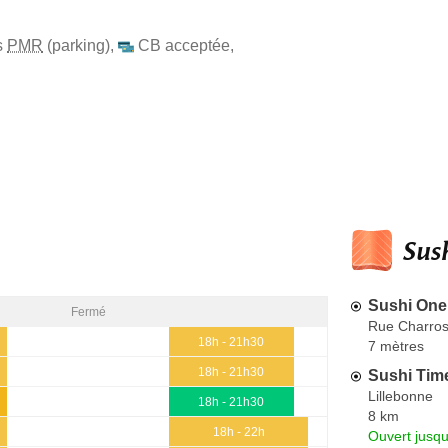
s
PMR
(parking)
,
CB acceptée
,
Sush
Sushi One
Fermé
Rue Charros
18h - 21h30
7 mètres
18h - 21h30
Sushi Tim
Lillebonne
18h - 21h30
8 km
18h - 22h
Ouvert jusqu