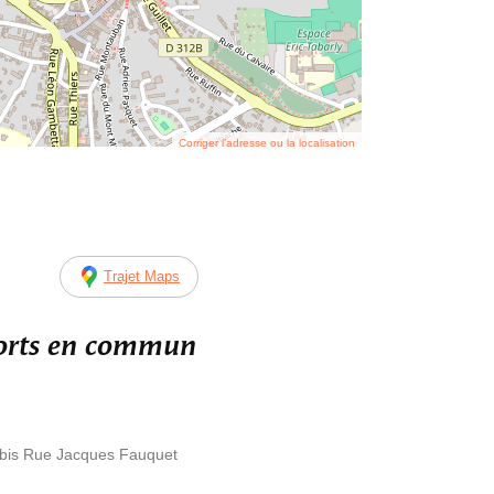
Corriger l’adresse ou la localisation
Trajet Maps
ports en commun
7bis Rue Jacques Fauquet