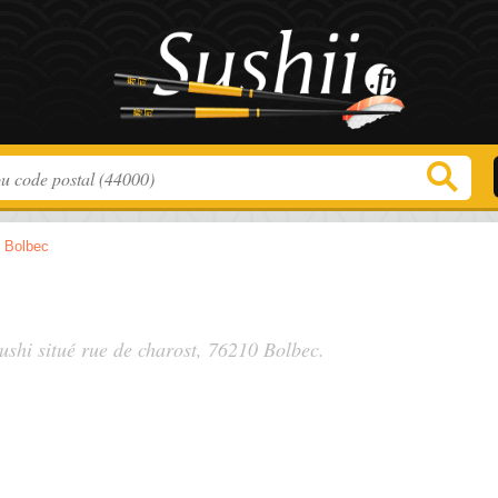
>
Bolbec
sushi situé
rue de charost
, 76210 Bolbec.