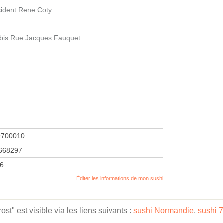
sident Rene Coty
7bis Rue Jacques Fauquet
9700010
668297
26
Éditer les informations de mon sushi
t" est visible via les liens suivants :
sushi Normandie
,
sushi 