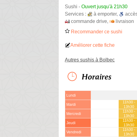
Sushi
-
Ouvert jusqu'à 21h30
Services :
à emporter
,
accè
commande drive
,
livraison
Recommander ce sushi
Améliorer cette fiche
Autres sushis à Bolbec
Horaires
Lundi
11h30 -
Mardi
13h30
11h30 -
Mercredi
13h30
11h30 -
Jeudi
13h30
11h30 -
Vendredi
13h30