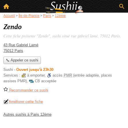
Accueil
>
Île-de-France
>
Paris
>
12ème
Zendo
Cette fiche présente "Zendo", sushi situé
rue gabriel lamé
, 75012 Paris.
43 Rue Gabriel Lamé
75012 Paris
📞 Appeler ce sushi
Sushi
-
Ouvert jusqu'à 23h30
Services :
à emporter
,
accès
PMR
(entrée adaptée, places
assises PMR)
,
CB acceptée
Recommander ce sushi
Améliorer cette fiche
Autres sushis à Paris 12ème