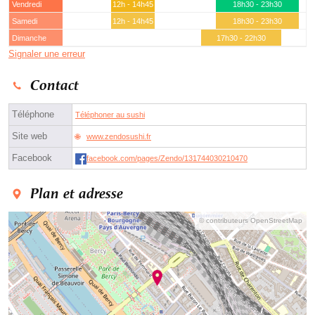
Vendredi
12h - 14h45
18h30 - 23h30
Samedi
12h - 14h45
18h30 - 23h30
Dimanche
17h30 - 22h30
Signaler une erreur
Contact
Téléphone
Téléphoner au sushi
Site web
www.zendosushi.fr
Facebook
facebook.com/pages/Zendo/131744030210470
Plan et adresse
© contributeurs OpenStreetMap