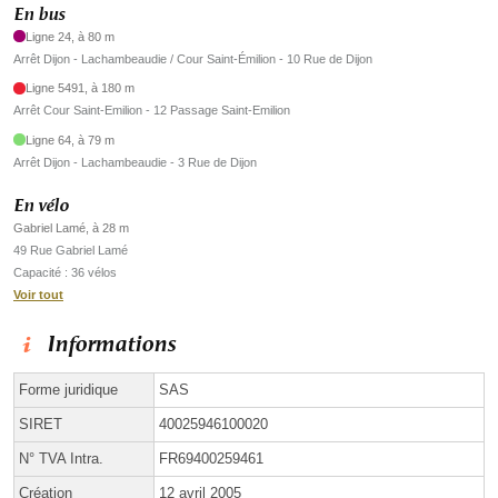
En bus
Ligne 24, à 80 m
Arrêt Dijon - Lachambeaudie / Cour Saint-Émilion - 10 Rue de Dijon
Ligne 5491, à 180 m
Arrêt Cour Saint-Emilion - 12 Passage Saint-Emilion
Ligne 64, à 79 m
Arrêt Dijon - Lachambeaudie - 3 Rue de Dijon
En vélo
Gabriel Lamé, à 28 m
49 Rue Gabriel Lamé
Capacité : 36 vélos
Voir tout
Informations
Forme juridique
SAS
SIRET
40025946100020
N° TVA Intra.
FR69400259461
Création
12 avril 2005