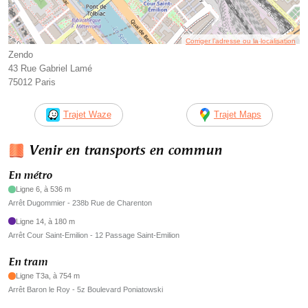
Corriger l’adresse ou la localisation
Zendo
43 Rue Gabriel Lamé
75012 Paris
Trajet Waze
Trajet Maps
Venir en transports en commun
En métro
Ligne 6, à 536 m
Arrêt Dugommier - 238b Rue de Charenton
Ligne 14, à 180 m
Arrêt Cour Saint-Emilion - 12 Passage Saint-Emilion
En tram
Ligne T3a, à 754 m
Arrêt Baron le Roy - 5z Boulevard Poniatowski