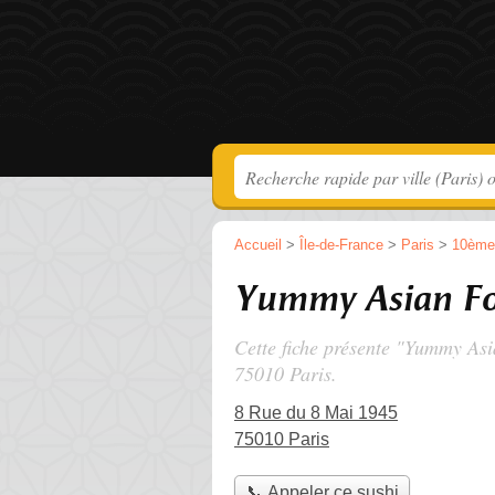
Accueil
>
Île-de-France
>
Paris
>
10ème
Yummy Asian F
Cette fiche présente "Yummy Asi
75010 Paris.
8 Rue du 8 Mai 1945
75010 Paris
📞 Appeler ce sushi