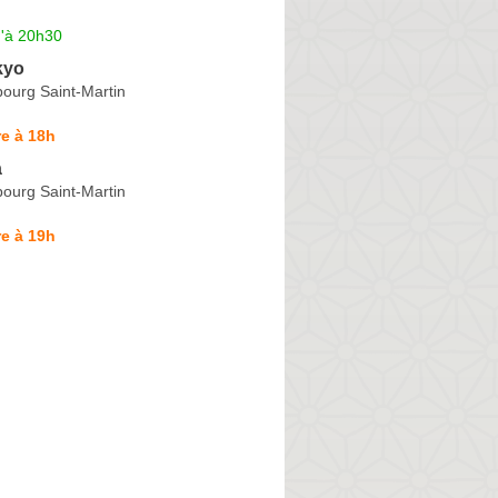
u'à 20h30
kyo
ourg Saint-Martin
e à 18h
a
ourg Saint-Martin
e à 19h