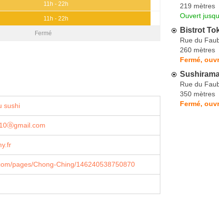
11h - 22h
219 mètres
Ouvert jusq
11h - 22h
Bistrot To
Fermé
Rue du Faub
260 mètres
Fermé, ouvr
Sushiram
Rue du Faub
350 mètres
Fermé, ouvr
 sushi
010ⓐgmail.com
y.fr
com/pages/Chong-Ching/146240538750870