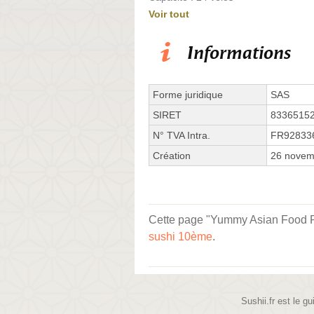
Voir tout
Informations
Forme juridique
SAS
SIRET
8336515
N° TVA Intra.
FR92833
Création
26 novem
Cette page "Yummy Asian Food Rue
sushi 10ème
.
Sushii.fr est le gu