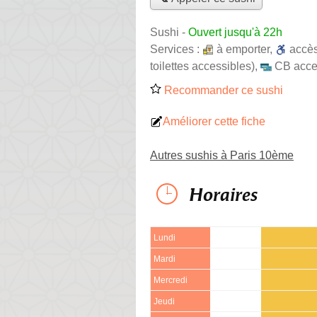
Sushi
-
Ouvert jusqu'à 22h
Services :
à emporter
,
accè
toilettes accessibles)
,
CB acce
Recommander ce sushi
Améliorer cette fiche
Autres sushis à Paris 10ème
Horaires
Lundi
Mardi
Mercredi
Jeudi