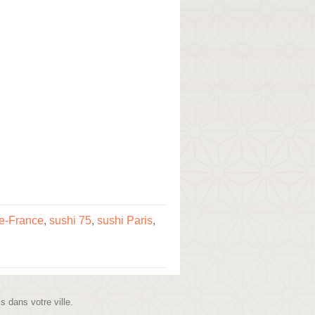
de-France
,
sushi 75
,
sushi Paris
,
is dans votre ville.