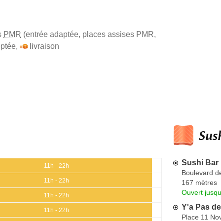
s
PMR
(entrée adaptée, places assises PMR,
ptée
,
livraison
Sush
Sushi Bar
11h - 22h
Boulevard d
11h - 22h
167 mètres
Ouvert jusqu
11h - 22h
Y'a Pas de
11h - 22h
Place 11 No