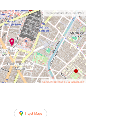
© contributeurs OpenStreetMap
Corriger l’adresse ou la localisation
Trajet Maps