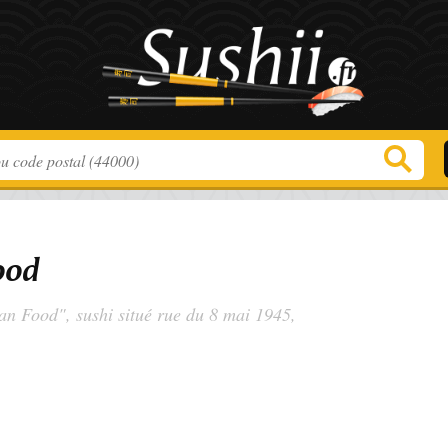
ood
an Food", sushi situé
rue du 8 mai 1945
,