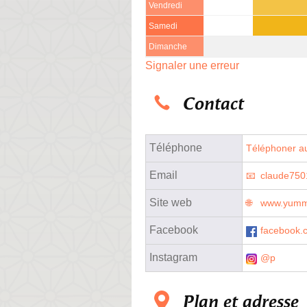
Vendredi
Samedi
Dimanche
Signaler une erreur
Contact
Téléphone
Téléphoner au
Email
claude75
Site web
www.yumm
Facebook
facebook.
Instagram
@p
Plan et adresse