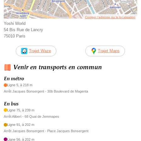
Corriger l’adresse ou la localisation
Yoshi World
54 Bis Rue de Lancry
75010 Paris
Trajet Waze
Trajet Maps
Venir en transports en commun
En métro
Ligne 5, à 218 m
Arrêt Jacques Bonsergent - 30b Boulevard de Magenta
En bus
Ligne 75, à 239 m
Arrêt Alibert - 68 Quai de Jemmapes
Ligne 91, à 202 m
Arrêt Jacques Bonsergent - Place Jacques Bonsergent
Ligne 56, à 202 m