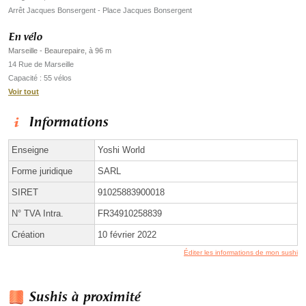
Arrêt Jacques Bonsergent - Place Jacques Bonsergent
En vélo
Marseille - Beaurepaire, à 96 m
14 Rue de Marseille
Capacité : 55 vélos
Voir tout
Informations
Enseigne
Yoshi World
Forme juridique
SARL
SIRET
91025883900018
N° TVA Intra.
FR34910258839
Création
10 février 2022
Éditer les informations de mon sushi
Sushis à proximité