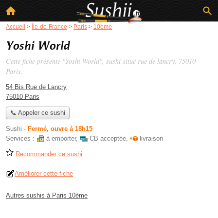
Accueil
>
Île-de-France
>
Paris
>
10ème
Yoshi World
Cette fiche présente "Yoshi World", sushi situé
rue de lancry
, 75010
Paris.
54 Bis Rue de Lancry
75010 Paris
📞 Appeler ce sushi
Sushi
-
Fermé, ouvre à 18h15
Services :
à emporter
,
CB acceptée
,
livraison
Recommander ce sushi
Améliorer cette fiche
Autres sushis à Paris 10ème