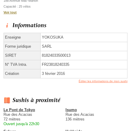
18b Avenue Mac-Mahon
Capacité : 25 vélos
Voir tout
Informations
Enseigne
YOKOSUKA
Forme juridique
SARL
SIRET
81824033500013
N° TVA Intra.
FR23818240335
Création
3 février 2016
Éditer les informations de mon sushi
Sushis à proximité
Le Pont de Tokyo
Isumo
Rue des Acacias
Rue des Acacias
72 mètres
136 mètres
Ouvert jusqu'à 22h30