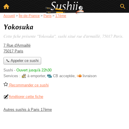
Accueil
>
Île-de-France
>
Paris
>
17ème
Yokosuka
Cette fiche présente "Yokosuka", sushi situé
rue d'armaillé
, 75017 Paris.
7 Rue d'Armaillé
75017 Paris
📞 Appeler ce sushi
Sushi
-
Ouvert jusqu'à 22h30
Services :
à emporter
,
CB acceptée
,
livraison
Recommander ce sushi
Améliorer cette fiche
Autres sushis à Paris 17ème