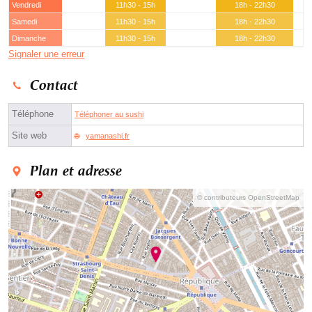
Vendredi
11h30 - 15h
18h - 22h30
Samedi
11h30 - 15h
18h - 22h30
Dimanche
11h30 - 15h
18h - 22h30
Signaler une erreur
Contact
Téléphone
Téléphoner au sushi
Site web
yamanashi.fr
Plan et adresse
© contributeurs OpenStreetMap