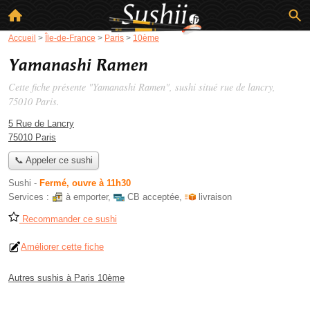
Accueil
>
Île-de-France
>
Paris
>
10ème
Yamanashi Ramen
Cette fiche présente "Yamanashi Ramen", sushi situé
rue de lancry
,
75010 Paris.
5 Rue de Lancry
75010 Paris
📞 Appeler ce sushi
Sushi
-
Fermé, ouvre à 11h30
Services :
à emporter
,
CB acceptée
,
livraison
Recommander ce sushi
Améliorer cette fiche
Autres sushis à Paris 10ème